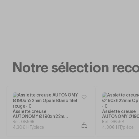
Notre sélection r
Assiette creuse
Assiette creuse
AUTONOMY Ø190xh22mm
AUTONOMY Ø19
Opale Blanc filet rouge
Opale Blanc filet
Réf. GB56R
Réf. GB56B
4
,
30
€
HT/pièce
4
,
30
€
HT/pièce