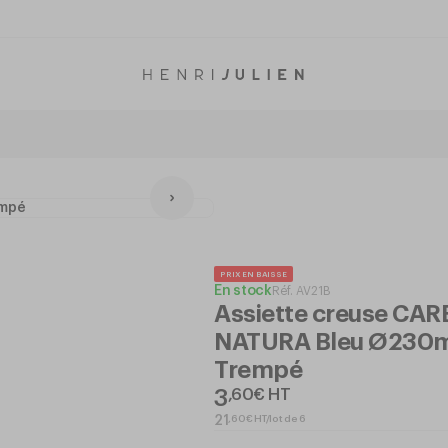
PRIX EN BAISSE
En stock
Réf.
AV21B
Assiette creuse CA
NATURA Bleu Ø230m
Trempé
3
,
60
€
HT
,
60
€
HT/lot de 6
21