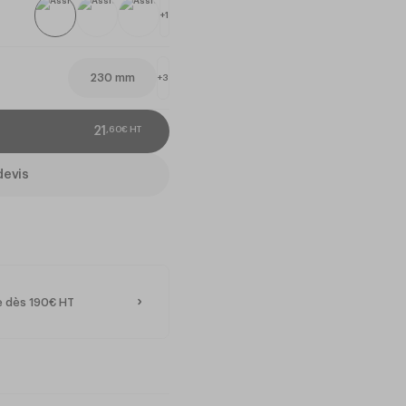
+
1
230
mm
+
3
,
60
€
HT
21
devis
e dès 190€ HT