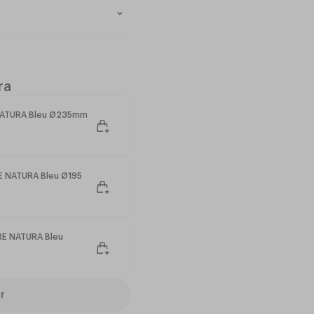
 mécaniques et thermiques
ges intensifs en lave-
ra
NATURA Bleu Ø235mm
E NATURA Bleu Ø195
RE NATURA Bleu
r