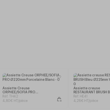
Assiette Creuse
Assiette creuse
ORPHEE/SOFIA PRO
RESTAURANT BRUSH B
Ø220mm Porcelaine Blanc
Ø225mm Verre Tremp
Réf. TH42
Réf. HE41
4
,
80
€
HT/pièce
4
,
28
€
HT/pièce