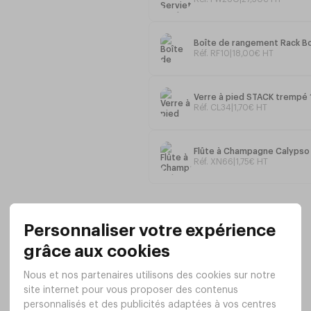
Nettoyage facile - Lavable en machi
Boîte de rangement Rack Bo
Réf. RF10
|
18
,
00
€
HT
Emplacement pour une flûte ou un ve
Forme Ergonomique
Verre à pied STACK trempé
Réf. CL34
|
1
,
70
€
HT
Dimensions
: 23 X 21cm
manifestatio
Les assiettes Pro-Cocktail sont parf
Box: stockage jusqu’à 120 assiettes 
Flûte à Champagne Calypso 1
Box.
Réf. XN66
|
1
,
75
€
HT