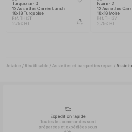
12 Assiettes Carrée Lunch
12 Assiettes Car
18x18 Turquoise
18x18 Ivoire
Réf. TH13T
Réf. TH13V
2
,
75
€
HT
2
,
75
€
HT
Jetable
/
Réutilisable
/
Assiettes et barquettes repas
/
Assiett
Expédition rapide
Toutes les commandes sont
préparées et expédiées sous