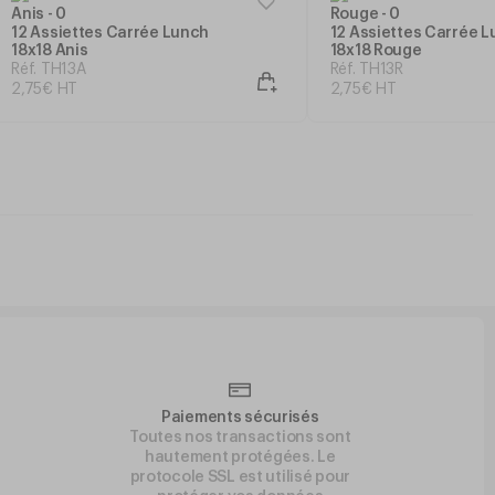
12 Assiettes Carrée Lunch
12 Assiettes Carrée 
18x18 Anis
18x18 Rouge
Réf. TH13A
Réf. TH13R
2
,
75
€
HT
2
,
75
€
HT
Paiements sécurisés
Toutes nos transactions sont
hautement protégées. Le
protocole SSL est utilisé pour