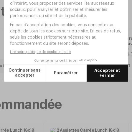
taires
s
Boîte de 
sans couv
Réf.
RF10
18
,
00
€
H
uter
ecommandée