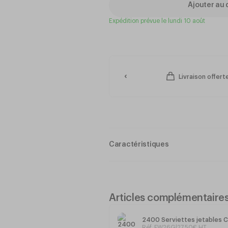
Ajouter au 
Expédition prévue le lundi 10 août
Livraison offer
Caractéristiques
Assiette Pro-Cocktail
Articles complémentaire
2400 Serviettes jetables C
Polypropylène Alimentaire
incassa
Réf. FW26G
|
27
,
50
€
HT