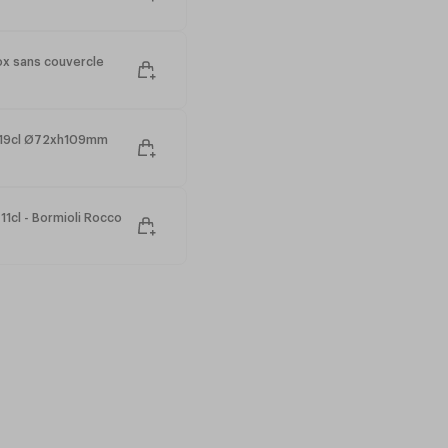
ne
x sans couvercle
rre à pied
 19cl Ø72xh109mm
ns
aitement adaptées aux Rack-
pro-cocktail dans un Rack-
1cl - Bormioli Rocco