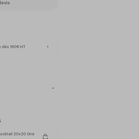
devis
te dès 190€ HT
s
ocktail 20x20 Gris
ble