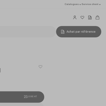
Catalogues
Service client
Achat par référence
l
,
00
€
HT
23