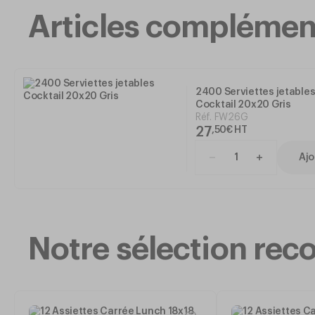
Articles complémen
2400 Serviettes jetable
Cocktail 20x20 Gris
Réf.
FW26G
27
,
50
€
HT
Ajo
Notre sélection r