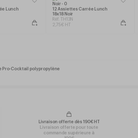
rée Lunch
12 Assiettes Carrée Lunch
18x18 Noir
Réf. TH13N
2
,
75
€
HT
e Pro-Cocktail polypropylène
Livraison offerte dès 190€ HT
Livraison offerte pour toute
commande supérieure à