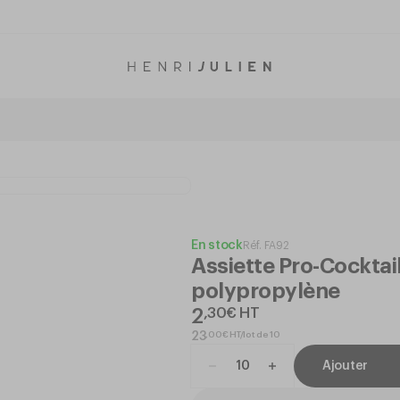
En stock
Réf.
FA92
Assiette Pro-Cocktai
polypropylène
2
,
30
€
HT
,
00
€
HT/lot de 10
23
Ajouter