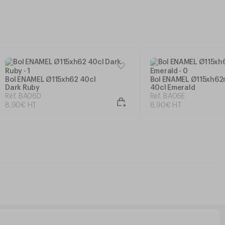
Bol ENAMEL Ø115xh62 40cl
Bol ENAMEL Ø115xh6
Dark Ruby
40cl Emerald
Réf. BA06D
Réf. BA06E
8
,
90
€
HT
8
,
90
€
HT