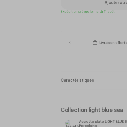
Ajouter au 
Expédition prévue le mardi 11 août
Livraison offer
Caractéristiques
Fabriqué en porcelaine Stoneware,
exceptionnelle aux chocs et aux v
Décor grand feu
Passe au four, au micro-ondes et 
Collection light blue sea
Le caractère unique de chaque pi
authentique.
Assiette plate LIGHT BLU
Porcelaine