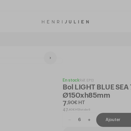
En stock
Réf.
EP13
Bol LIGHT BLUE SEA 
Ø150xh85mm
7
,
90
€
HT
,
40
€
HT/lot de 6
47
Ajouter