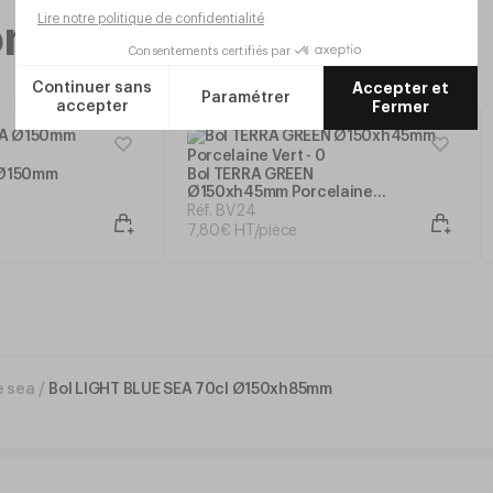
ecommandée
 Ø150mm
Bol TERRA GREEN
Ø150xh45mm Porcelaine
Vert
Réf. BV24
7
,
80
€
HT/pièce
e sea
/
Bol LIGHT BLUE SEA 70cl Ø150xh85mm