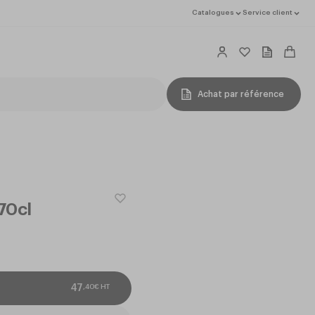
Catalogues
Service client
Achat par référence
70cl
,
40
€
HT
47