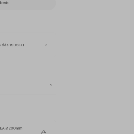
devis
te dès 190€ HT
 offrant ainsi une résistance
ariations de température.
au lave-vaisselle,
èce garantit une expérience
E SEA Ø280mm