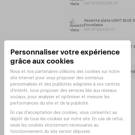
Réf. EP10
|
10
,
50
€
HT
Dimensions : Ø150 x h85 mm
Contenance : 70 cl
Assiette plate LIGHT BLU
Porcelaine
Réf. EP11
|
9
,
40
€
HT
Assiette pasta bowl LIGHT
Porcelaine
Réf. EP12
|
13
,
20
€
HT
Tout voi