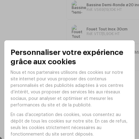
Dimensions
: ø23 X 10,5cm (h)
Bassine Demi-Ronde ø20 in
Réf. VS69
|
19
,
10
€
HT
Contenance
2,5 Litres
Fouet Tout Inox 30cm
Autre dimension: voir ci-contre
Réf. VT17
|
5
,
90
€
HT
Saladier COCOON Ø240xh1
trempé
Réf. VL06
|
5
,
40
€
HT