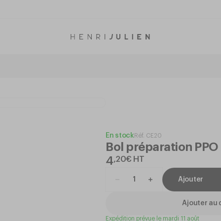
En stock
Réf.
CE20
Bol préparation PPO
4
,
20
€
HT
Ajouter
Ajouter au 
Expédition prévue le mardi 11 août