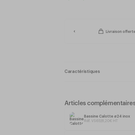
Livraison offer
Caractéristiques
Bol préparation PPO ø23
Plastique Alimentaire dur
Articles complémentaire
Bassine Calotte ø24 inox
Compatible
lave-vaisselle
et
micro
Réf. VS65
|
8
,
20
€
HT