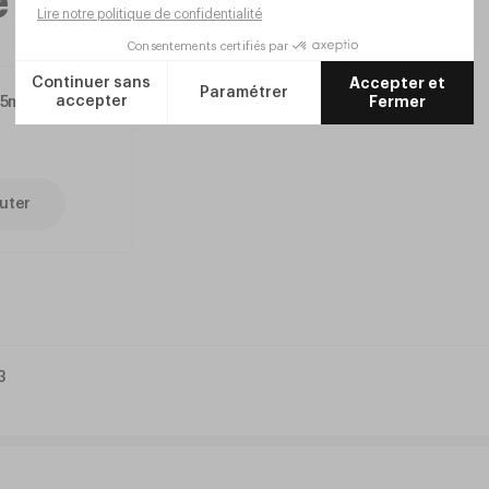
me gamme
75mm
uter
3