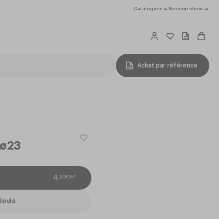
Catalogues
Service client
Achat par référence
 ø23
,
20
€
HT
4
devis