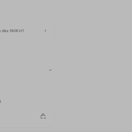
te dès 190€ HT
s
-ondes