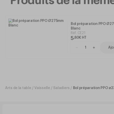
Produits de la mê
Bol préparation PPO Ø2
Blanc
Réf.
CE21
5
,
80
€
HT
Ajo
Arts de la table
/
Vaisselle
/
Saladiers
/
Bol préparation PPO ø2