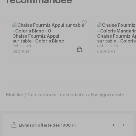
recommandée
Chaise Fourmiz Appui
Chaise Fourmiz A
sur table - Coloris Blanc
sur table - Coloris
Mandarine
Réf. CC97B
Réf. CC97M
69
,
00
€
HT
69
,
00
€
HT
Mobilier
/
Contractuels - collectivités
/
Enseignements - for
Livraison offerte dès 190€ HT