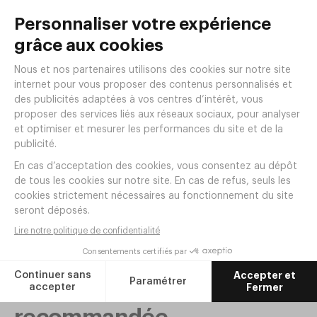
Produits de la même
gamme
Chaise HARVARD II Rouge/Noir
Réf.
AT26RN
62
,
28
€
HT
Ajouter
Notre sélection