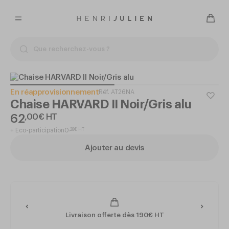
En réapprovisionnement
Réf.
AT26NA
Chaise HARVARD II Noir/Gris alu
62
,
00
€
HT
+
Eco-participation
0
,
28
€
HT
Ajouter au devis
Livraison offerte dès 190€ HT