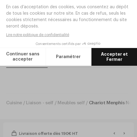
Option Set planche Bois + Bac Inox
Surface utile plateau 830 X 490
1/1 pour Vitrine 'Fraîcheur'
Réf.
XE84
35
,
00
€
HT
Dimensions 1050 X 550 X 850 (L X P X H)
4 roues insonorisées Ø100 dont 2 à freins
Ajouter
ARTICLES COMPLÉMENTAIRES
VITRINE ROLLTOP NOIR FH96
Cuisine
/
Liaison - self
/
Meubles self
/
Chariot Menphis Noir 
Livraison offerte dès 190€ HT