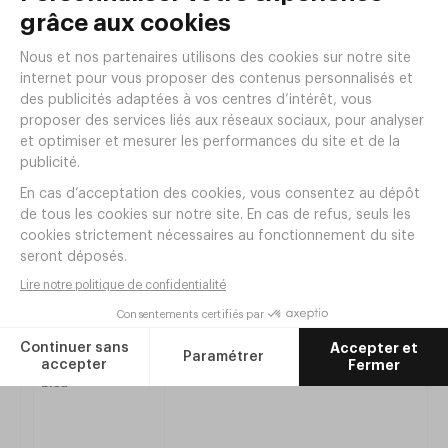
Chaise enfant Taille 2 ERGOS Jonquille
Réf. AF02J
|
24
,
00
€
HT
Produits de la même
gamme
Plateforme 4 roues ERGOS bleu
Réf.
AF94
23
,
00
€
HT