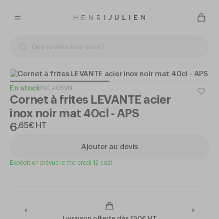
En stock
Réf.
AG59N
Cornet à frites LEVANTE acier
inox noir mat 40cl - APS
6
,
65
€
HT
Ajouter au devis
Expédition prévue le mercredi 12 août
Livraison offerte dès 190€ HT