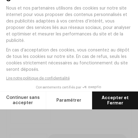
Réf. MG99
|
3
,
40
€
HT
Produits de la même
gamme
Étiquette PVC Rigide Blanc
Réf.
VN22
5
,
20
€
HT