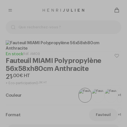
En stock
Réf.
AM09
Fauteuil MIAMI Polypropylène
56x58xh80cm Anthracite
21
,
00
€
HT
+
Eco-participation
0
,
31
€
HT
Couleur
+
1
Format
Fauteuil
+
1