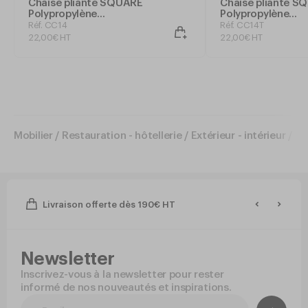
Chaise pliante SQUARE
Chaise pliante S
Polypropylène
Polypropylène
42x37xh80cm Blanc
42x50xh80cm Ta
Réf. CC14
Réf. CC14T
22
,
00
€
HT
22
,
00
€
HT
Mobilier
/
Restauration - hôtellerie
/
Extérieur - intérieur
/
Fa
Livraison offerte dès 190€ HT
Newsletter
Inscrivez-vous à la newsletter pour rester
informé de nos nouveautés et inspirations.