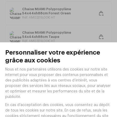
Fabrication Française
Chaise MIAMI Polypropylène
Dimensions LPH : 56 x 58 x 80 cm
54x44xh88cm Forest Green
Réf. AM02
|
19
,
00
€
HT
Hauteur d'assise : 46 cm
Poids : 2,7 Kg
Chaise MIAMI Polypropylène
54x44xh88cm Taupe
Réf. AM03
|
19
,
00
€
HT
Tout voir
Articles complémentaires