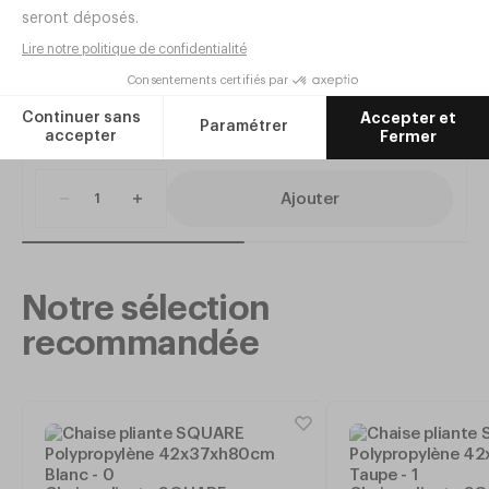
Chaise MIAMI Polypropylène
44x54xh88cm Vert amazonie
Réf.
VY18
19
,
31
€
HT
Ajouter
Notre sélection
recommandée