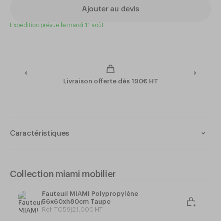
Ajouter au devis
Expédition prévue le mardi 11 août
Livraison offerte dès 190€ HT
Caractéristiques
Intérieur et extérieur
Résistant aux UV et intempéries
Monobloc
Collection miami mobilier
Polypropylène
Empilable
Fauteuil MIAMI Polypropylène
Grande stabilité
56x60xh80cm Taupe
100% recyclable
Réf. TC59
|
21
,
00
€
HT
Entretien facile