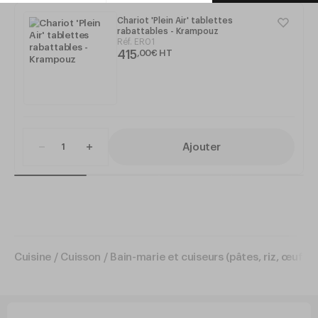
Chariot 'Plein Air' tablettes
rabattables - Krampouz
Réf.
ER01
415
,
00
€
HT
Ajouter
Cuisine
/
Cuisson
/
Bain-marie et cuiseurs (pâtes, riz, œufs…