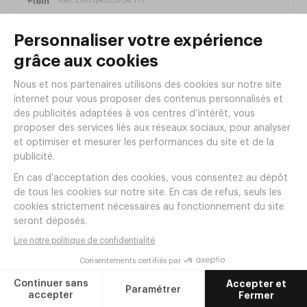
Grill Panini Roller Grill
Réf. FG10
|
470
,
00
€
HT
Toaster 'Top 3' Caterchef
Réf. VP56
|
239
,
00
€
HT
Toaster 'Top 6' Caterchef
Réf. VP57
|
298
,
00
€
HT
Articles complémentaires