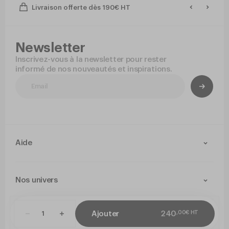
Livraison offerte dès 190€ HT
Newsletter
Inscrivez-vous à la newsletter pour rester
informé de nos nouveautés et inspirations.
Aide
Contact
Livraison et retours
Nos univers
Paiement Sécurisé
Service après-vente
Arts de la table
Cuisine
,
00
€
HT
Ajouter
240
CGV
Politique de confidentialité
Mentions légales
Paramétrer mes co
Jetable