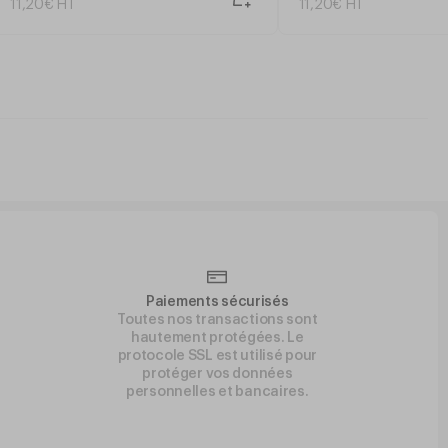
11
,
20
€
HT
11
,
20
€
HT
Paiements sécurisés
Toutes nos transactions sont
hautement protégées. Le
protocole SSL est utilisé pour
protéger vos données
personnelles et bancaires.