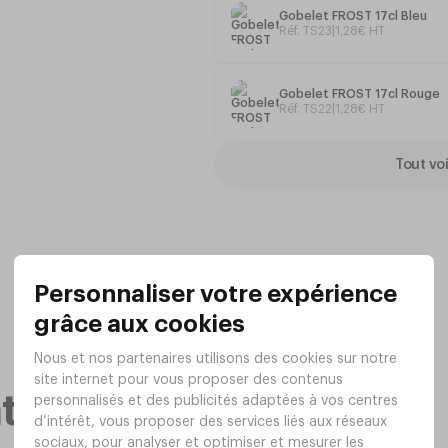
Gobelet FROST 17cl Bleu
Option couvercle disponible
gris
CH
Réf. TS23
|
1
,
28
€
HT
Gobelet FROST 17cl Rouge
Réf. TS22
|
1
,
28
€
HT
Tout voi
taires