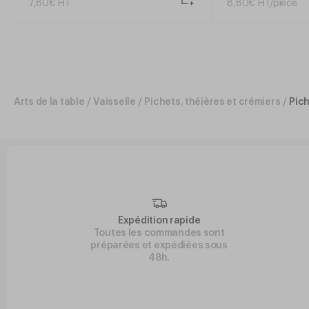
7
,
80
€
HT
8
,
80
€
HT/pièce
Arts de la table
/
Vaisselle
/
Pichets, théières et crémiers
/
Pich
Expédition rapide
Toutes les commandes sont
préparées et expédiées sous
48h.