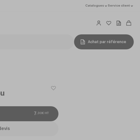
Catalogues
Service client
Achat par référence
eu
,
30
€
HT
7
devis