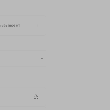
te dès 190€ HT
e (en option)
0°C à +85°C
ro-ondes
gnée) x h175 mm