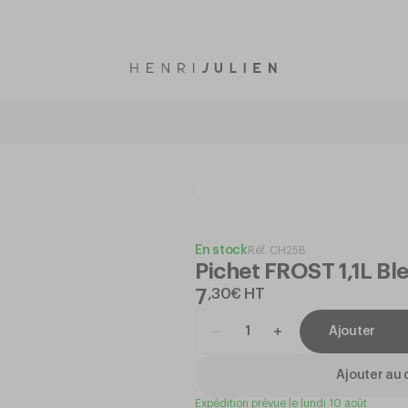
En stock
Réf.
CH25B
Pichet FROST 1,1L Bl
7
,
30
€
HT
Ajouter
Ajouter au 
Expédition prévue le lundi 10 août