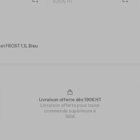
8
,
80
€
HT
et FROST 1,1L Bleu
Livraison offerte dès 190€ HT
Livraison offerte pour toute
commande supérieure à
190€