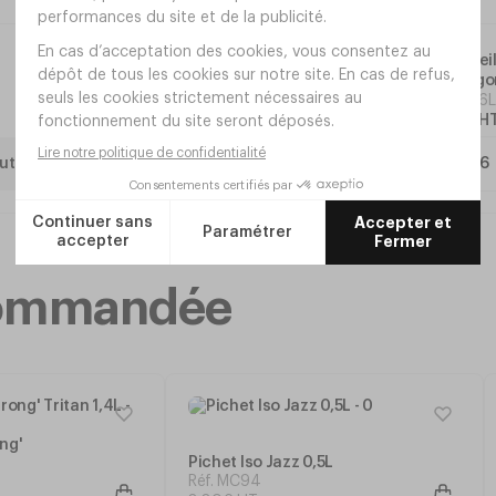
Bol à Ore
50cl Lago
Réf.
HE66L
21
,
30
€
H
uter
ecommandée
ong'
Pichet Iso Jazz 0,5L
Réf. MC94