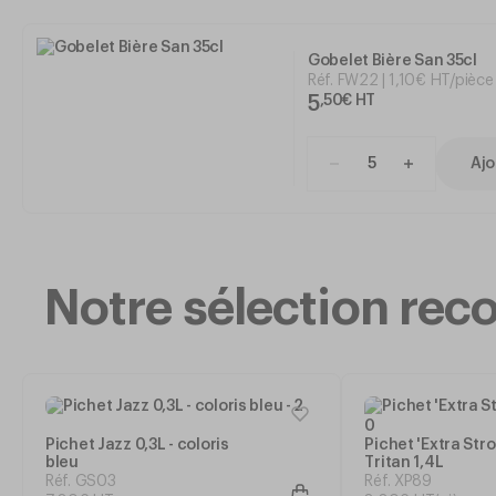
Gobelet Bière San 35cl
Réf.
FW22
1
,
10
€
HT/pièce
5
,
50
€
HT
Ajo
Notre sélection r
Pichet Jazz 0,3L - coloris
Pichet 'Extra Str
bleu
Tritan 1,4L
Réf. GS03
Réf. XP89