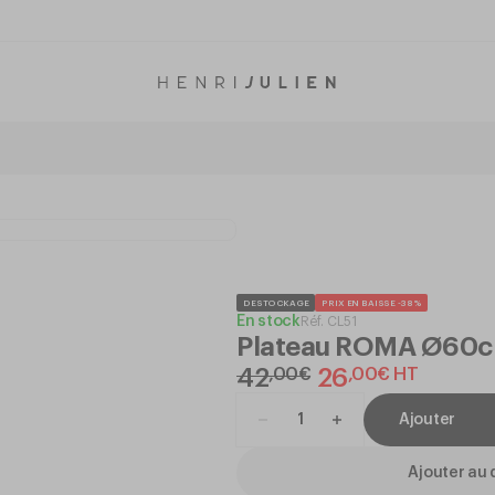
DESTOCKAGE
PRIX EN BAISSE -38%
En stock
Réf.
CL51
Plateau ROMA Ø60c
42
26
,
00
€
,
00
€
HT
Ajouter
Ajouter au 