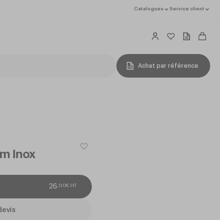
Catalogues
Service client
Achat par référence
m Inox
,
00
€
HT
26
devis