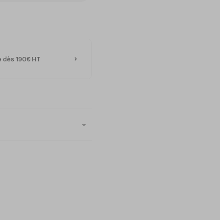
te dès 190€ HT
u
rotégé