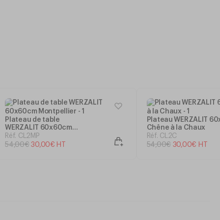
Plateau de table
Plateau WERZALIT 60
WERZALIT 60x60cm
Chêne à la Chaux
Montpellier
Réf. CL2MP
Réf. CL2C
54
,
00
€
30
,
00
€
HT
54
,
00
€
30
,
00
€
HT