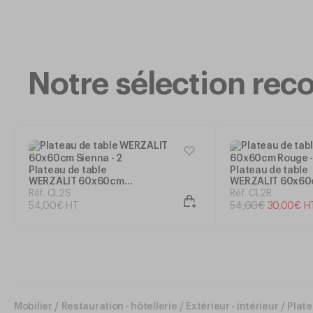
Notre sélection r
Plateau de table
Plateau de table
WERZALIT 60x60cm
WERZALIT 60x6
Sienna
Rouge
Réf. CL2S
Réf. CL2R
54
,
00
€
HT
54
,
00
€
30
,
00
€
H
Mobilier
/
Restauration - hôtellerie
/
Extérieur - intérieur
/
Plate