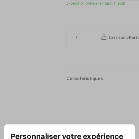
Expédition prévue le mardi 11 août
Livraison offer
Caractéristiques
Plateau INOX bouchoné cerclé al
Utilisation intérieur et extérieur p
Dimensions : ø60 cm