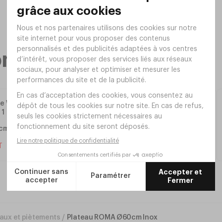
ecommandée
Plateau WERZALIT 60x60
0cm
Ponderosa Blanc
Réf. CL2P
T
54
,
00
€
30
,
00
€
HT
aux et piètements
/
Plateau ROMA Ø60cm Inox