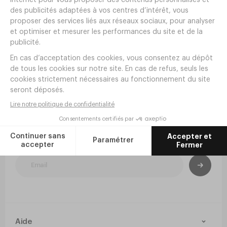
8
,
28
€
HT/lot de 6
En stock
Livraison offerte dès 190€ HT
Newsletter
Inscrivez-vous à la newsletter pour rester
informé de nos nouveautés et inspirations.
Aide