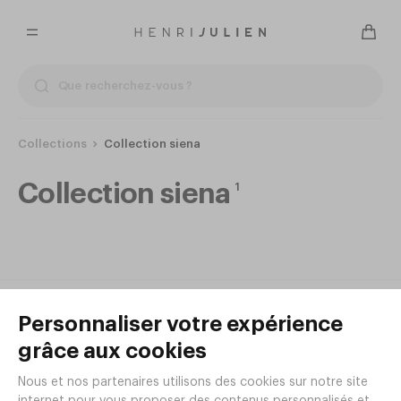
Collections
Collection siena
Collection siena
1
NOUVEAUTÉ
Coupe à glace SIENA 25cl
Ø100xh127mm
Réf.
GL97
1
,
38
€
HT/pièce