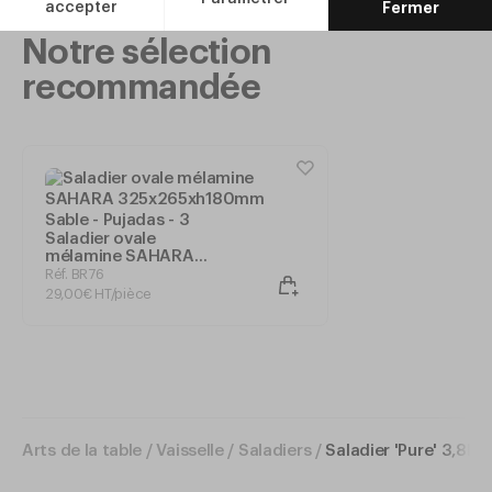
Notre sélection
recommandée
Saladier ovale
mélamine SAHARA
325x265xh180mm
Réf. BR76
Sable - Pujadas
29
,
00
€
HT/pièce
Arts de la table
/
Vaisselle
/
Saladiers
/
Saladier 'Pure' 3,8L N