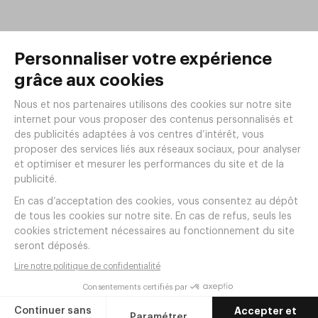
Produits de la même
gamme
Saladier 'Pure' 3,8L Blanc - APS
Réf.
CK79B
28
,
65
€
HT
Ajouter