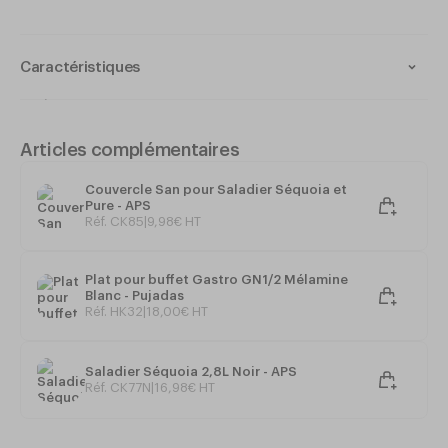
Caractéristiques
Épais - Parfaitement empilable
Très robuste
Coloris: Noir
Articles complémentaires
Contenance 3,8 Litres
Couvercle San pour Saladier Séquoia et
Dimensions: 250 x 250 x h120mm
Pure - APS
Option couvercle disponible
Réf. CK85
|
9
,
98
€
HT
Plat pour buffet Gastro GN1/2 Mélamine
Blanc - Pujadas
Réf. HK32
|
18
,
00
€
HT
Saladier Séquoia 2,8L Noir - APS
Réf. CK77N
|
16
,
98
€
HT