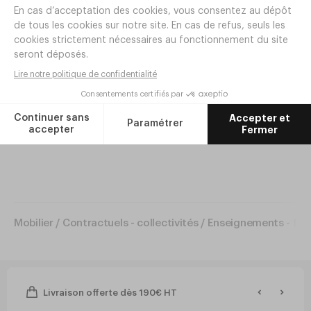
NAUTILUS
Retrouvez tous les produits de la collection
NAUTILUS
ainsi
Réf.
AH19
22
,
00
€
HT
que le produit dans une autre dimension ci-dessous : Taille
3.
Ajouter
Mobilier
/
Contractuels - collectivités
/
Enseignements - for
Livraison offerte dès 190€ HT