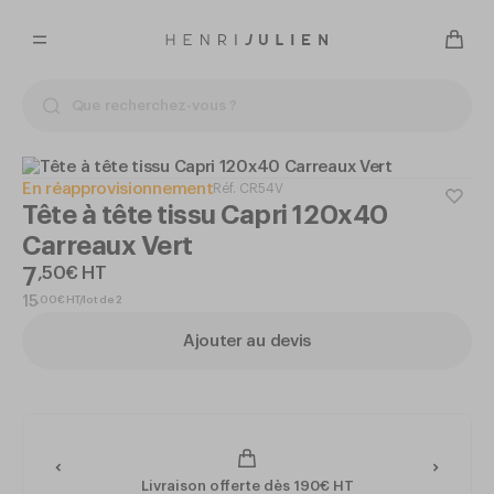
En réapprovisionnement
Réf.
CR54V
Tête à tête tissu Capri 120x40
Carreaux Vert
7
,
50
€
HT
,
00
€
HT/lot de 2
15
Ajouter au devis
Livraison offerte dès 190€ HT