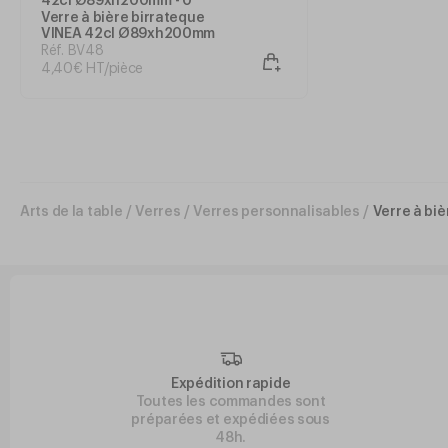
Verre à bière birrateque
VINEA 42cl Ø89xh200mm
Réf. BV48
4
,
40
€
HT/pièce
Arts de la table
/
Verres
/
Verres personnalisables
/
Verre à b
Expédition rapide
Toutes les commandes sont
préparées et expédiées sous
48h.