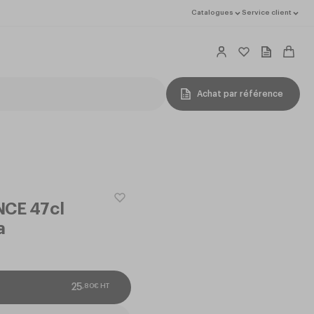
Catalogues
Service client
Achat par référence
NCE 47cl
a
,
80
€
HT
25