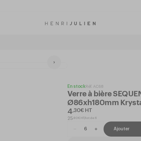
En stock
Réf.
AC68
Verre à bière SEQUE
Ø86xh180mm Kryst
4
,
30
€
HT
,
80
€
HT/lot de 6
25
Ajouter