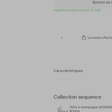
Ajouter au 
Expédition prévue le lundi 10 août
Livraison offer
Caractéristiques
Krysta : le cristallin le plus pur e
offrant une extrême brillance, un
clair et pur
Bord fin
Collection sequence
Dimensions : Ø86 x h180 mm
Contenance : 47 cl
Flûte à champagne SEQUE
Krysta