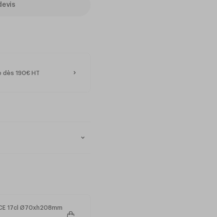
devis
te dès 190€ HT
t transparent du marché,
e grande résistance et un son
NCE 17cl Ø70xh208mm