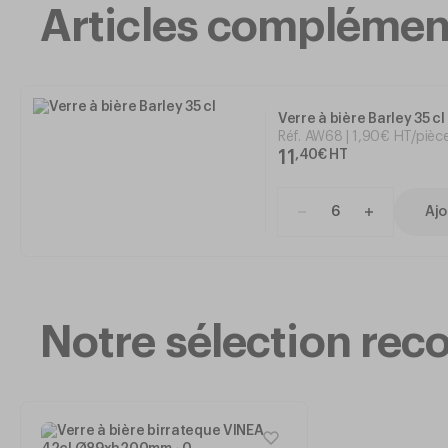
Articles complémen
Verre à bière Barley 35 cl
Réf.
AW68
1
,
90
€
HT/pièc
11
,
40
€
HT
Ajo
Notre sélection r