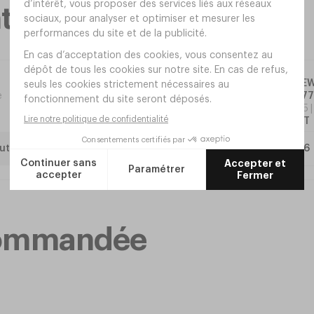
taires
Verre NEW
e
Ø73xh17
Réf.
CL85
3
,
60
€
HT
uter
ecommandée