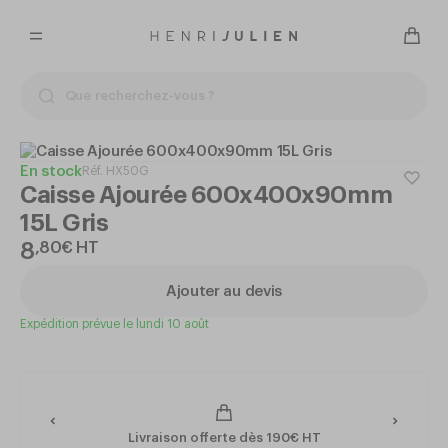
En stock
Réf.
HX50G
Caisse Ajourée 600x400x90mm
15L Gris
8
,
80
€
HT
Ajouter au devis
Expédition prévue le lundi 10 août
Livraison offerte dès 190€ HT