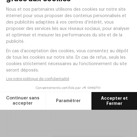
Paire de Gants de Manutention TEMP-ICE
MAPA Taille M
Réf. MF64M
|
7
,
80
€
HT
Articles complémentaires
Manne à Pain gerbable 120L sans
anse Gilac
Réf.
CE71
61
,
00
€
HT