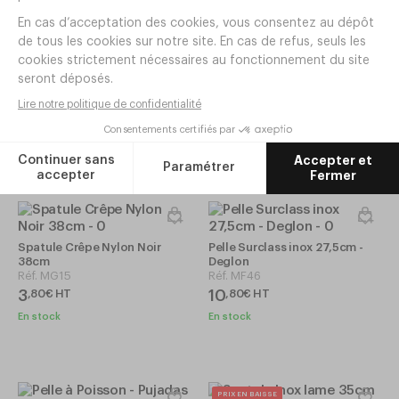
Maryse 45cm Blanc
Réf.
TP081
Spatule Pâtissière Coudée
5
,
40
€
HT
12cm - Deglon
Réf.
VA78
En stock
10
,
50
€
HT
En stock
Spatule Crêpe Nylon Noir
Pelle Surclass inox 27,5cm -
38cm
Deglon
Réf.
MG15
Réf.
MF46
3
10
,
80
€
HT
,
80
€
HT
En stock
En stock
PRIX EN BAISSE