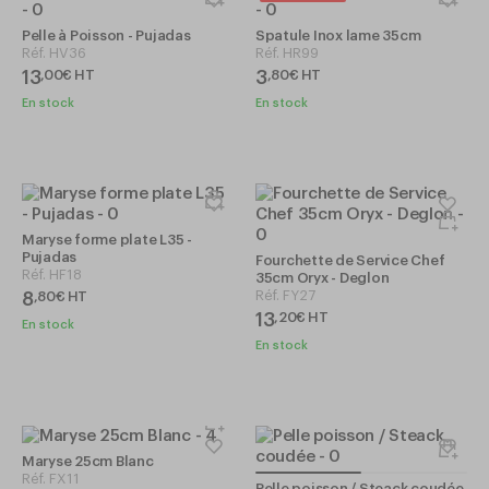
Pelle à Poisson - Pujadas
Spatule Inox lame 35cm
Réf.
HV36
Réf.
HR99
13
3
,
00
€
HT
,
80
€
HT
En stock
En stock
Maryse forme plate L35 -
Pujadas
Fourchette de Service Chef
Réf.
HF18
35cm Oryx - Deglon
Réf.
FY27
8
,
80
€
HT
13
,
20
€
HT
En stock
En stock
Maryse 25cm Blanc
Réf.
FX11
Pelle poisson / Steack coudée