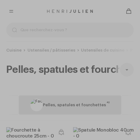
Cuisine
Ustensiles / pâtisseries
Ustensiles de cuisine
Pell
Pelles, spatules et fourchett
13
42
ts
Pelles, spatules et fourchettes