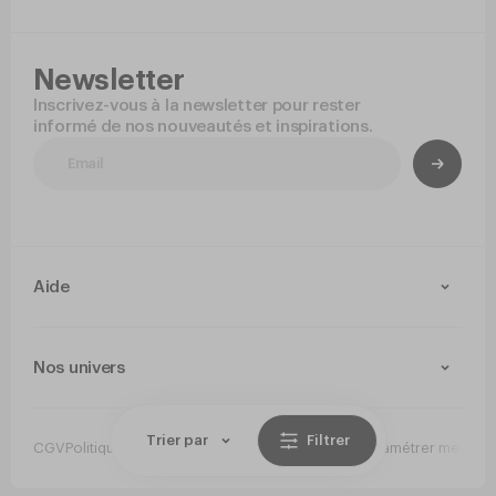
Newsletter
Inscrivez-vous à la newsletter pour rester
informé de nos nouveautés et inspirations.
Aide
Contact
Livraison et retours
Nos univers
Paiement Sécurisé
Service après-vente
Arts de la table
Cuisine
Trier par
Filtrer
CGV
Politique de confidentialité
Mentions légales
Paramétrer mes co
Jetable
Hygiene