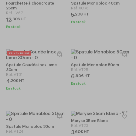
Fourchette à choucroute
Spatule Monobloc 40cm
25cm
Réf.
XC78
Réf.
LV67
5
,
20
€
HT
12
,
30
€
HT
En stock
En stock
PRIX EN BAISSE
Spatule Coudée inox lame
Spatule Monobloc 50cm
30cm
Réf.
VT25
Réf.
VT31
6
,
90
€
HT
4
,
20
€
HT
En stock
En stock
Maryse 35cm Blanc
Réf.
VT23
Spatule Monobloc 30cm
Réf.
VT24
3
,
60
€
HT