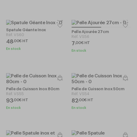
Spatule Géante Inox
Pelle Ajourée 27cm
Réf.
VS60
Réf.
VS56
48
,
00
€
HT
7
,
00
€
HT
En stock
En stock
Pelle de Cuisson Inox 80cm
Pelle de Cuisson Inox 50cm
Réf.
VS55
Réf.
VS54
93
82
,
00
€
HT
,
00
€
HT
En stock
En stock