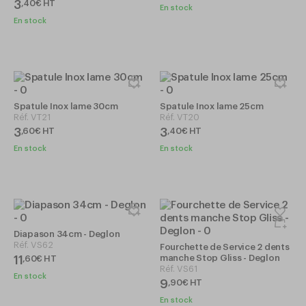
3
,
40
€
HT
En stock
En stock
Spatule Inox lame 30cm
Spatule Inox lame 25cm
Réf.
VT21
Réf.
VT20
3
3
,
60
€
HT
,
40
€
HT
En stock
En stock
Diapason 34cm - Deglon
Réf.
VS62
Fourchette de Service 2 dents
manche Stop Gliss - Deglon
11
,
60
€
HT
Réf.
VS61
En stock
9
,
90
€
HT
En stock