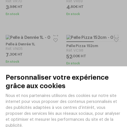
Réf.
VR70
Réf.
VR69
3
4
,
98
€
HT
,
80
€
HT
En stock
En stock
Pelle à Denrée 1L
Pelle Pizza 152cm
Réf.
VN05
Réf.
VC98
7
,
30
€
HT
52
,
00
€
HT
En stock
En stock
Pelle Pizza 66cm
Pelle à Omelettes
Réf.
VC94
Réf.
VC69
24
19
,
00
€
HT
,
00
€
HT
En stock
En réapprovisionnement