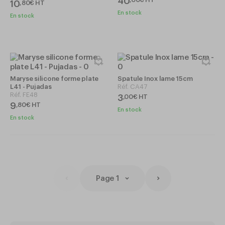
40
10
,
80
€
HT
En stock
En stock
Maryse silicone forme plate
Spatule Inox lame 15cm
L41 - Pujadas
Réf.
CA47
Réf.
FE48
3
,
00
€
HT
9
,
80
€
HT
En stock
En stock
Page 1