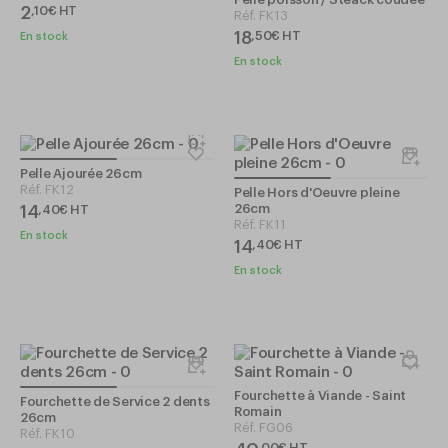
2
,
10
€
HT
Réf.
FK13
18
,
50
€
HT
En stock
En stock
Pelle Ajourée 26cm
Réf.
FK12
Pelle Hors d'Oeuvre pleine
26cm
14
,
40
€
HT
Réf.
FK11
En stock
14
,
40
€
HT
En stock
Fourchette à Viande - Saint
Fourchette de Service 2 dents
Romain
26cm
Réf.
FG06
Réf.
FK10
,
00
€
HT