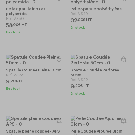
Pelle Spatule inox et
Pelle Spatule polyéthylène
polyamide
Réf.
VS49
Réf.
VS50
32
,
00
€
HT
58
,
00
€
HT
En stock
En stock
Spatule Coudée Pleine 50cm
Spatule Coudée Perforée
Réf.
VS23
50cm
Réf.
VS22
9
,
20
€
HT
9
,
20
€
HT
En stock
En stock
Spatule pleine coudée - APS
Pelle Coudée Ajourée 31cm