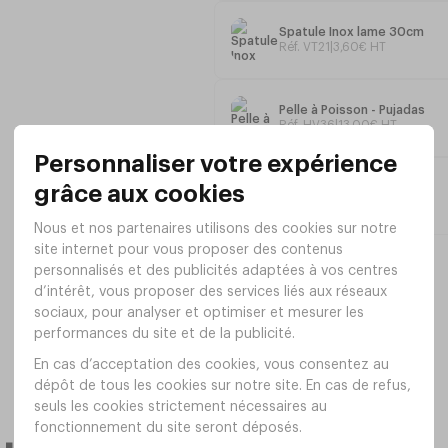
Spatule Inox lame 30cm
Lame: 30 X 3,3cm (l)
Réf. VT21
|
3
,
60
€
HT
Hauteur 4cm
Longueur totale
: 42,5cm
Pelle à Poisson - Pujadas
Réf. HV36
|
13
,
00
€
HT
Poids: 115g
Pelle Fast-Food 38cm
Réf. XT99
|
7
,
80
€
HT
GARANTI 2 ANS