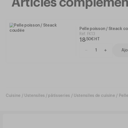
Articles complémen
Pelle poisson / Steack c
Réf.
FK13
18
,
50
€
HT
Ajo
Cuisine
/
Ustensiles / pâtisseries
/
Ustensiles de cuisine
/
Pell