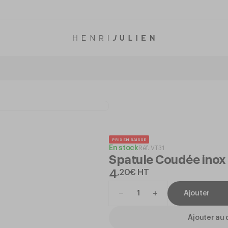
PRIX EN BAISSE
En stock
Réf.
VT31
Spatule Coudée ino
4
,
20
€
HT
Ajouter
Ajouter au 