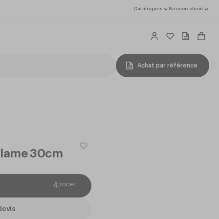
Catalogues
Service client
Achat par référence
x lame 30cm
,
20
€
HT
4
devis