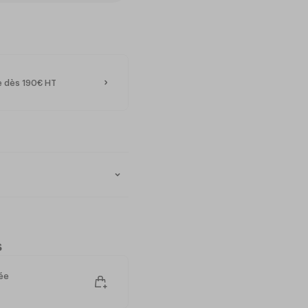
te dès 190€ HT
s
dée