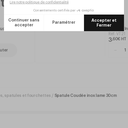
taires
oudée
Spatule I
Réf.
VT21
3
,
60
€
HT
uter
es, spatules et fourchettes
/
Spatule Coudée inox lame 30cm