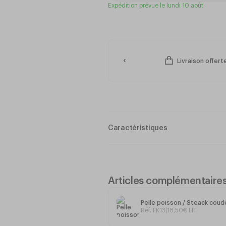
Expédition prévue le lundi 10 août
Livraison offer
Caractéristiques
Spatule Coudée inox
Articles complémentaire
Acier Inoxydable
Pelle poisson / Steack cou
Réf. FK13
|
18
,
50
€
HT
Manche polypropylène