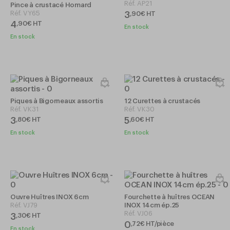
Réf.
AP21
Pince à crustacé Homard
Réf.
VY65
3
,
90
€
HT
4
,
90
€
HT
En stock
En stock
Piques à Bigorneaux assortis
12 Curettes à crustacés
Réf.
VK31
Réf.
VK30
3
5
,
80
€
HT
,
60
€
HT
En stock
En stock
Ouvre Huîtres INOX 6cm
Fourchette à huîtres OCEAN
Réf.
VJ79
INOX 14cm ép.25
Réf.
VJ06
3
,
30
€
HT
0
,
72
€
HT/pièce
En stock