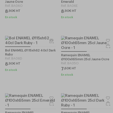
Jaune Ocre
Emerald
Réf.
BA06O
Réf.
BA06E
8
8
,
90
€
HT
,
90
€
HT
En stock
En stock
Bol ENAMEL Ø115xh62 40cl Dark
Ruby
Ramequin ENAMEL
Réf.
BA06D
Ø100xh55mm 25cl Jaune Ocre
Réf.
BA05O
8
,
90
€
HT
7
,
60
€
HT
En stock
En stock
Ramequin ENAMEL
Ramequin ENAMEL