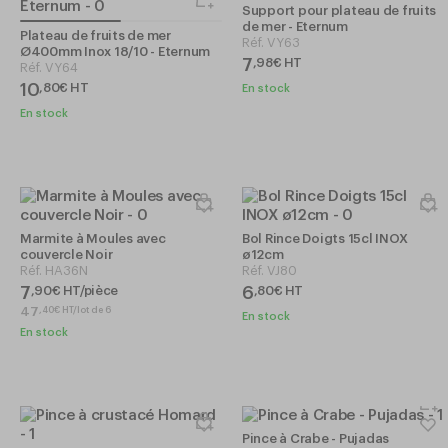
Support pour plateau de fruits
de mer - Eternum
Plateau de fruits de mer
Réf.
VY63
Ø400mm Inox 18/10 - Eternum
7
,
98
€
HT
Réf.
VY64
10
,
80
€
HT
En stock
En stock
Marmite à Moules avec
Bol Rince Doigts 15cl INOX
couvercle Noir
ø12cm
Réf.
HA36N
Réf.
VJ80
7
6
,
90
€
HT/pièce
,
80
€
HT
47
,
40
€
HT/lot de 6
En stock
En stock
Pince à Crabe - Pujadas