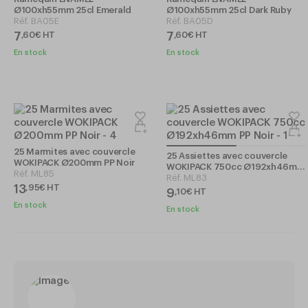
Ø100xh55mm 25cl Emerald
Ø100xh55mm 25cl Dark Ruby
Réf.
BA05E
Réf.
BA05D
7
7
,
60
€
HT
,
60
€
HT
En stock
En stock
25 Marmites avec couvercle
25 Assiettes avec couvercle
WOKIPACK Ø200mm PP Noir
WOKIPACK 750cc Ø192xh46mm
Réf.
ML85
PP Noir
Réf.
ML83
13
,
95
€
HT
9
,
10
€
HT
En stock
En stock