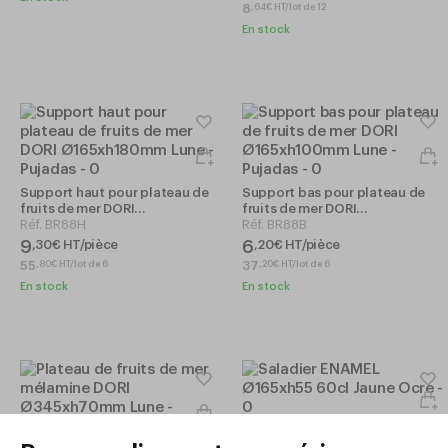
8
,
64
€
HT/lot de 12
En stock
Support haut pour plateau de
Support bas pour plateau de
fruits de mer DORI
fruits de mer DORI
Ø165xh180mm Lune - Pujadas
Réf.
BR88H
Ø165xh100mm Lune - Pujadas
Réf.
BR88B
9
6
,
30
€
HT/pièce
,
20
€
HT/pièce
55
37
,
80
€
HT/lot de 6
,
20
€
HT/lot de 6
En stock
En stock
Saladier ENAMEL Ø165xh55 60cl