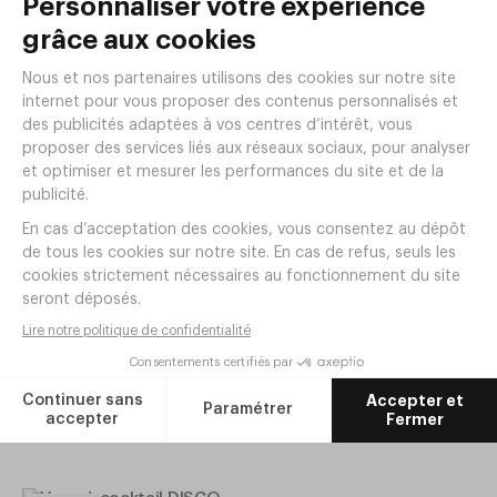
Verre à pied ALLEGRA AURA 35cl
Ø80xh210mm
Verre à pied ALLEGRA AURA
Réf.
GT26
49cl Ø90xh210mm
Réf.
GT27
1
,
85
€
HT/pièce
1
,
95
€
HT/pièce
22
,
20
€
HT/lot de 12
23
,
40
€
HT/lot de 12
En stock
En stock
NOUVEAUTÉ
NOUVEAUTÉ
Verre ballon DISCO 60cl
Ø106xh216mm Cristallin
Coupe à champagne DISCO 21cl
Réf.
GT54
Ø106xh160mm Cristallin
3
,
30
€
HT/pièce
Réf.
GT53
19
,
80
€
HT/lot de 6
2
,
95
€
HT/pièce
En stock
17
,
70
€
HT/lot de 6
En stock