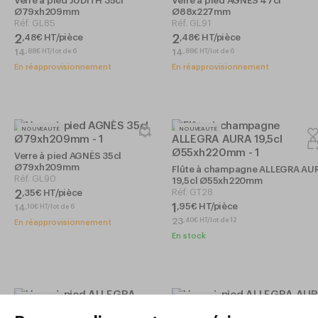
Verre à pied JUDITH 35cl
Verre à pied AGNÈS 47cl
Ø79xh209mm
Ø88x227mm
Réf.
GL85
Réf.
GL91
2
2
,
48
€
HT/pièce
,
48
€
HT/pièce
14
14
,
88
€
HT/lot de 6
,
88
€
HT/lot de 6
En réapprovisionnement
En réapprovisionnement
NOUVEAUTÉ
NOUVEAUTÉ
Verre à pied AGNÈS 35cl
Ø79xh209mm
Flûte à champagne ALLEGRA AU
Réf.
GL90
19,5cl Ø55xh220mm
Réf.
GT28
2
,
35
€
HT/pièce
1
,
95
€
HT/pièce
14
,
10
€
HT/lot de 6
23
,
40
€
HT/lot de 12
En réapprovisionnement
En stock
NOUVEAUTÉ
NOUVEAUTÉ