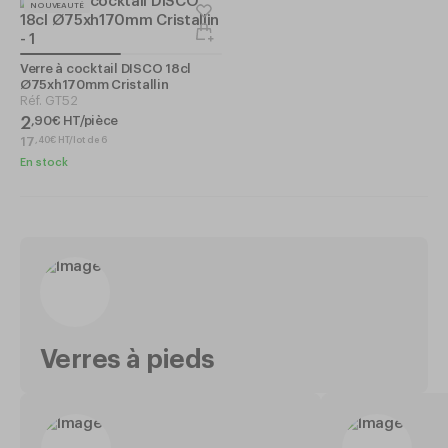
NOUVEAUTÉ
Verre à cocktail DISCO 18cl
Ø75xh170mm Cristallin
Réf.
GT52
2
,
90
€
HT/pièce
17
,
40
€
HT/lot de 6
En stock
Verres à pieds