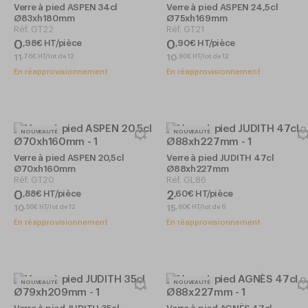
Verre à pied ASPEN 34cl
Verre à pied ASPEN 24,5cl
Ø83xh180mm
Ø75xh169mm
Réf.
GT22
Réf.
GT21
0
0
,
98
€
HT/pièce
,
90
€
HT/pièce
11
10
,
76
€
HT/lot de 12
,
80
€
HT/lot de 12
En réapprovisionnement
En réapprovisionnement
NOUVEAUTÉ
NOUVEAUTÉ
Verre à pied ASPEN 20,5cl
Verre à pied JUDITH 47cl
Ø70xh160mm
Ø88xh227mm
Réf.
GT20
Réf.
GL86
0
2
,
88
€
HT/pièce
,
60
€
HT/pièce
10
15
,
56
€
HT/lot de 12
,
60
€
HT/lot de 6
En réapprovisionnement
En réapprovisionnement
NOUVEAUTÉ
NOUVEAUTÉ