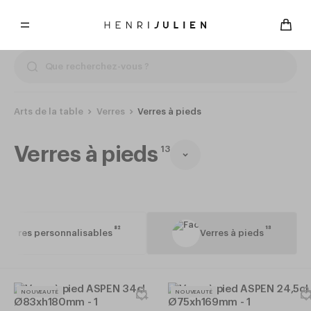
Arts de la table
Verres
Verres à pieds
Verres à pieds
13
82
13
Verres personnalisables
Verres à pieds
NOUVEAUTÉ
NOUVEAUTÉ