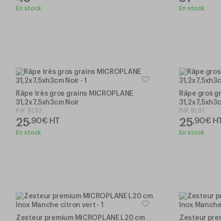
En stock
En stock
Râpe très gros grains MICROPLANE
Râpe gros g
31,2x7,5xh3cm Noir
31,2x7,5xh3
Réf.
BL92
Réf.
BL91
25
25
,
90
€
HT
,
90
€
H
En stock
En stock
Zesteur premium MICROPLANE L20 cm
Zesteur pr