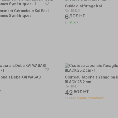
Guide d'affûtage Kai
Réf.
BM58
amant et Céramique Kai Seki
6
,
90
€
HT
ames Symétriques
En stock
onais Deba KAI WASABI
Couteau Japonais Yanagiba 
BLACK 25,2 cm
Réf.
BM54
42
T
,
50
€
HT
En réapprovisionnement