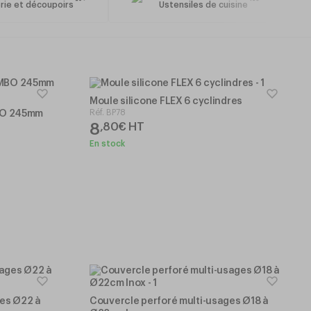
264
180
rie et découpoirs
Ustensiles de cuisine
Moule silicone FLEX 6 cyclindres
Réf.
BP78
MBO 245mm
8
,
80
€
HT
En stock
ges Ø22 à
Couvercle perforé multi-usages Ø18 à