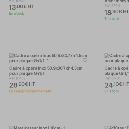
Réf.
BP65
Acier Inoxy
13
Réf.
BP64
,
00
€
HT
18
,
90
€
H
En stock
En stock
Cadre à opéra Inox 50,9x30,7xh4,5cm
Cadre à opé
pour plaque Gn1/1
plaque Gn1/
Réf.
BM62
Réf.
BM61
28
24
,
90
€
HT
,
10
€
H
En réapprovisionnement
En stock