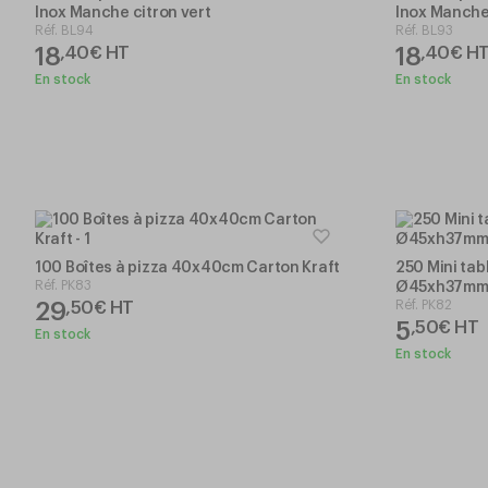
Inox Manche citron vert
Inox Manche
Réf.
BL94
Réf.
BL93
18
18
,
40
€
HT
,
40
€
H
En stock
En stock
100 Boîtes à pizza 40x40cm Carton Kraft
250 Mini tab
Réf.
PK83
Ø45xh37mm 
29
Réf.
PK82
,
50
€
HT
5
,
50
€
HT
En stock
En stock