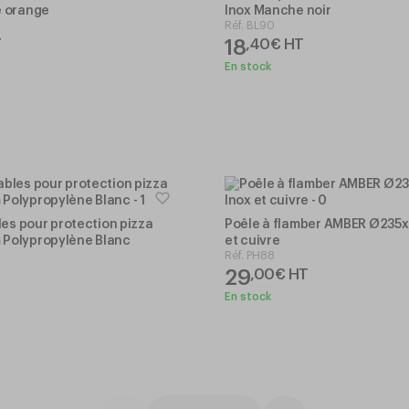
 orange
Inox Manche noir
Réf.
BL90
18
T
,
40
€
HT
En stock
les pour protection pizza
Poêle à flamber AMBER Ø235
Polypropylène Blanc
et cuivre
Réf.
PH88
29
,
00
€
HT
En stock