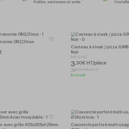
58
81
Poêles, sauteuses et woks
Coutelle
onorme GN2/3 Inox
Couteau à steak / pizza JU
T
Noir
Réf.
GA97
3
,
30
€
HT/pièce
,
60
€
HT/lot de 12
39
En stock
ser avec grille 405x305xh25mm
Couvercle perforé multi-usa