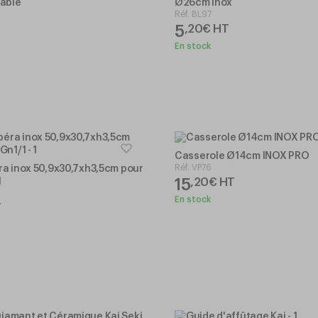
dable
Ø26cm Inox
Réf.
BL97
5
T
,
20
€
HT
En stock
Casserole Ø14cm INOX PRO
Réf.
VP76
ra inox 50,9x30,7xh3,5cm pour
15
,
20
€
HT
1
En stock
T