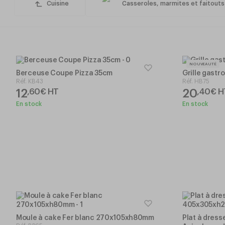
Cuisine
Casseroles, marmites et faitouts
NOUVEAUTÉ
Berceuse Coupe Pizza 35cm
Grille gastr
Réf.
KB43
Réf.
HB75
12
20
,
60
€
HT
,
40
€
H
En stock
En stock
Moule à cake Fer blanc 270x105xh80mm
Plat à dres