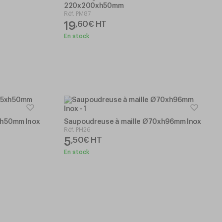
220x200xh50mm
Réf.
PM87
19
,
60
€
HT
En stock
xh50mm Inox
Saupoudreuse à maille Ø70xh96mm Inox
Réf.
PH26
5
,
50
€
HT
En stock