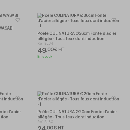
 WASABI
Poêle CULINATURA Ø36cm Fonte d'acier
allégée - Tous feux dont induction
Réf.
BL84
49
,
00
€
HT
En stock
te d'acier
Poêle CULINATURA Ø20cm Fonte d'acier
ction
allégée - Tous feux dont induction
Réf.
BL80
24
,
00
€
HT