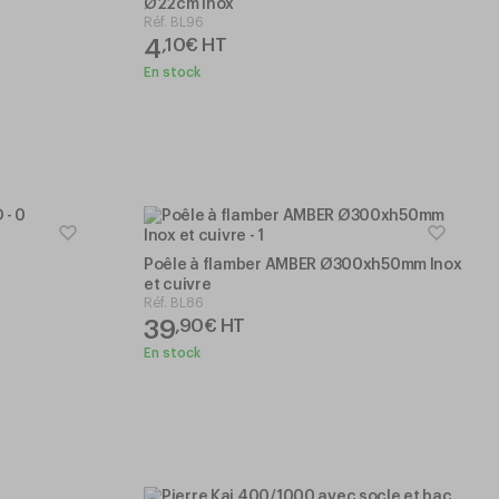
Ø22cm Inox
Réf.
BL96
4
,
10
€
HT
En stock
Poêle à flamber AMBER Ø300xh50mm Inox
et cuivre
Réf.
BL86
39
,
90
€
HT
En stock