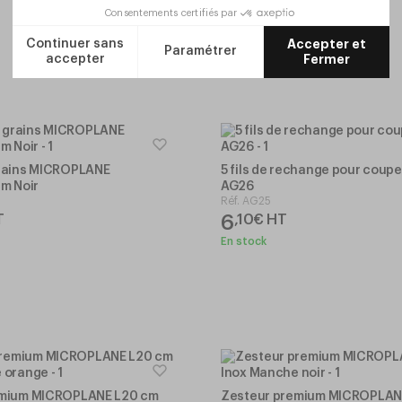
En stock
rains MICROPLANE
5 fils de rechange pour coupe
cm Noir
AG26
Réf.
AG25
6
T
,
10
€
HT
En stock
emium MICROPLANE L20 cm
Zesteur premium MICROPLAN