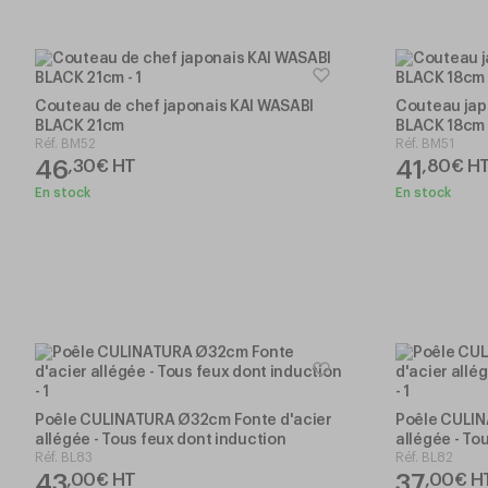
Couteau de chef japonais KAI WASABI
Couteau jap
BLACK 21cm
BLACK 18cm
Réf.
BM52
Réf.
BM51
46
41
,
30
€
HT
,
80
€
H
En stock
En stock
Poêle CULINATURA Ø32cm Fonte d'acier
Poêle CULIN
allégée - Tous feux dont induction
allégée - To
Réf.
BL83
Réf.
BL82
43
37
,
00
€
HT
,
00
€
H