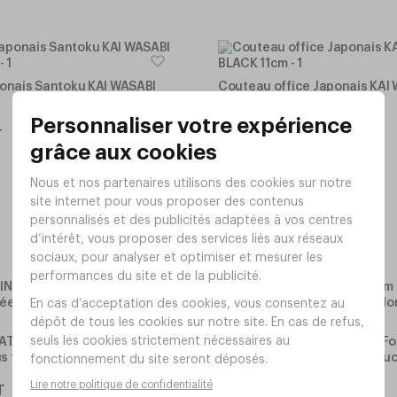
onais Santoku KAI WASABI
Couteau office Japonais KAI
BLACK 11cm
Réf.
BM50
36
T
,
40
€
HT
En stock
ATURA Ø28cm Fonte d'acier
Poêle CULINATURA Ø24cm Fon
us feux dont induction
allégée - Tous feux dont indu
Réf.
BL81
31
T
,
00
€
HT