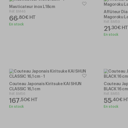
Masticateur inox L18cm
Réf.
BM46
Affûteur Di
66
,
80
€
HT
Magoroku L
Réf.
BM59
En stock
21
,
30
€
HT
En stock
Couteau Japonais Kiritsuke KAI SHUN
Couteau Jap
CLASSIC 16,1 cm
BLACK 16 cm
Réf.
BM56
Réf.
BM55
167
55
,
50
€
HT
,
40
€
H
En stock
En stock