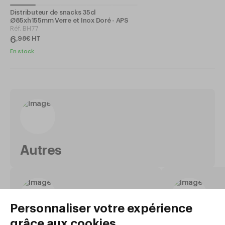
Distributeur de snacks 35cl
Ø85xh155mm Verre et Inox Doré - APS
Réf.
BH77
6
,
98
€
HT
En stock
Autres