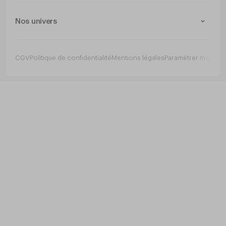
Contact
Livraison et retours
Nos univers
Paiement Sécurisé
Service après-vente
Arts de la table
Cuisine
CGV
Politique de confidentialité
Mentions légales
Paramétrer mes co
Jetable
Hygiene
Mobilier
Bar