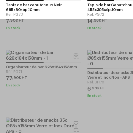
Tapis de bar caoutchouc Noir
Tapis de bar Caoutchou
685x80xép.10mm
455x305xép.10mm
Réf.
PG73
Réf.
PG72
7
14
,
90
€
HT
,
98
€
HT
En stock
En stock
Organisateur de bar 628x184x158mm
Réf.
PG71
Distributeur de snacks
Verre et Inox Noir - APS
77
,
90
€
HT
Réf.
BH78
En stock
6
,
98
€
HT
En stock