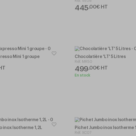
Réf.
VE08
445
,
00
€
HT
resso Mini 1 groupe
Chocolatière 'LT' 5 Litres
Réf.
MR50
499
HT
,
00
€
HT
En stock
 inox Isotherme 1,2L
Pichet Jumbo inox Isotherme 
Réf.
XC07