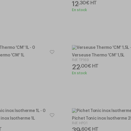
12
,
30
€
HT
En stock
ermo 'CM' 1L
Verseuse Thermo 'CM' 1,5L
Réf.
TP169
22
T
,
00
€
HT
En stock
 inox Isotherme 1L
Pichet Tonic inox Isotherme 2
Réf.
HP01
39
T
,
60
€
HT