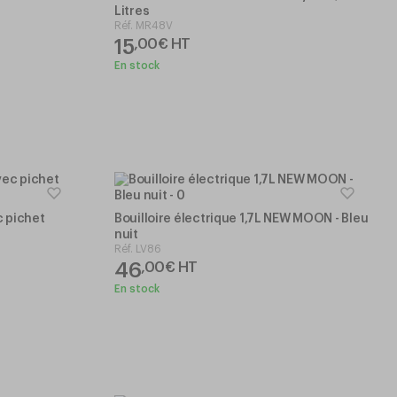
Litres
Réf.
MR48V
15
,
00
€
HT
En stock
 pichet
Bouilloire électrique 1,7L NEW MOON - Bleu
nuit
Réf.
LV86
46
,
00
€
HT
En stock