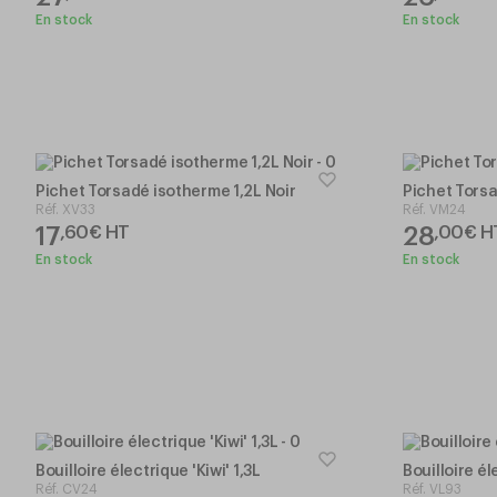
En stock
En stock
Pichet Torsadé isotherme 1,2L Noir
Pichet Torsa
Réf.
XV33
Réf.
VM24
17
28
,
60
€
HT
,
00
€
H
En stock
En stock
Bouilloire électrique 'Kiwi' 1,3L
Bouilloire él
Réf.
CV24
Réf.
VL93