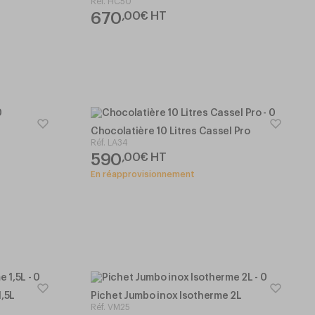
Réf.
HC50
670
,
00
€
HT
Chocolatière 10 Litres Cassel Pro
Réf.
LA34
590
,
00
€
HT
En réapprovisionnement
1,5L
Pichet Jumbo inox Isotherme 2L
Réf.
VM25