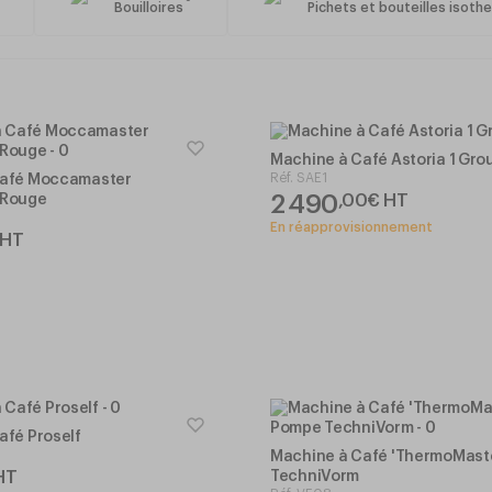
3
Bouilloires
Pichets et bouteilles isoth
Machine à Café Astoria 1 Gro
Réf.
SAE1
Café Moccamaster
2 490
,
00
€
HT
 Rouge
En réapprovisionnement
HT
afé Proself
Machine à Café 'ThermoMast
HT
TechniVorm