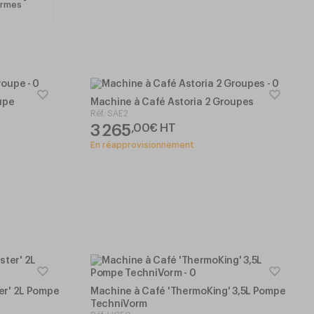
29
ermes
upe
Machine à Café Astoria 2 Groupes
Réf.
SAE2
3 265
,
00
€
HT
En réapprovisionnement
er' 2L Pompe
Machine à Café 'ThermoKing' 3,5L Pompe
TechniVorm