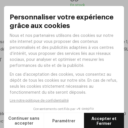
En stock
dé isotherme 1,9L Blanc
Pichet Torsadé isotherme 1,9L
Réf.
XV34
28
T
,
00
€
HT
En stock
ectrique 'Express' 1,7L
Cafetière Pub inox 95cl
Réf.
VE90