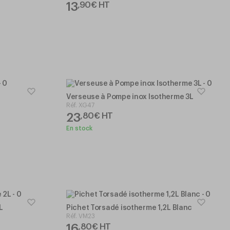
13
,
90
€
HT
Verseuse à Pompe inox Isotherme 3L
Réf.
XG47
23
,
80
€
HT
En stock
L
Pichet Torsadé isotherme 1,2L Blanc
Réf.
VM23
16
,
80
€
HT