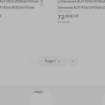
FI 60cl Ø130xh170mm
Verseuse ALFI 100cl Ø130xh
Réf.
GM45
72
T
,
00
€
HT
En stock
Page 1