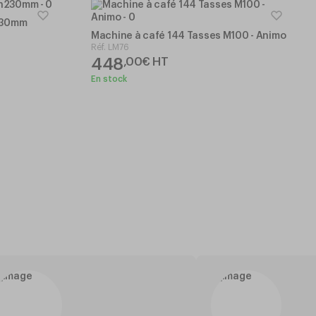
230mm
Machine à café 144 Tasses M100 - Animo
Réf.
LM76
448
,
00
€
HT
En stock