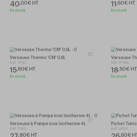
40
11
,
00
€
HT
,
60
€
HT
En stock
En stock
Verseuse Thermo 'CM' 0,6L
Verseuse Th
Réf.
TP167
Réf.
TP168
15
18
,
60
€
HT
,
50
€
H
En stock
En stock
Verseuse à Pompe inox Isotherme 4L
Pichet Tonic
Réf.
TX50
Réf.
HP05
27
26
,
80
€
HT
,
60
€
H