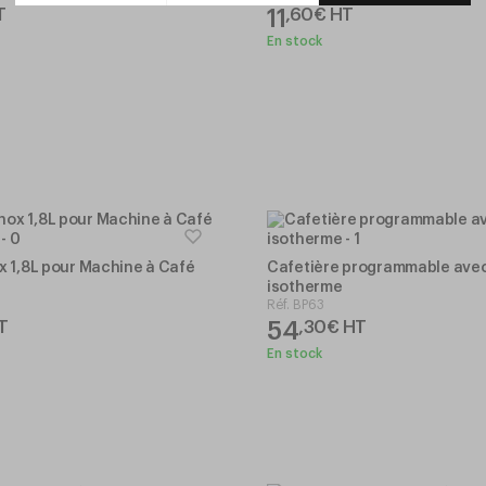
11
T
,
60
€
HT
En stock
x 1,8L pour Machine à Café
Cafetière programmable avec
isotherme
Réf.
BP63
54
T
,
30
€
HT
En stock