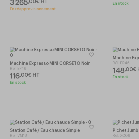
3 265
,
00
€
HT
En stock
En réapprovisionnement
Machine Exp
Réf.
ER46
Machine Expresso MINI CORSETO Noir
Réf.
EP46
148
,
00
€
116
,
00
€
HT
En stock
En stock
Station Café / Eau chaude Simple
Pichet Jumbo
Réf.
VM18
Réf.
XC06