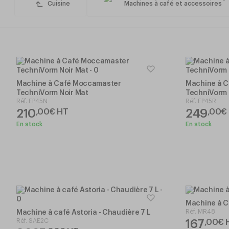
59
Cuisine
Machines à café et accessoires
Machine à Café Moccamaster
Machine à 
TechniVorm Noir Mat
TechniVorm
Réf.
EP45N
Réf.
EP45R
210
249
,
00
€
HT
,
00
€
En stock
En stock
Machine à C
Réf.
MR48
Machine à café Astoria - Chaudière 7 L
Réf.
SAE2C
167
,
00
€