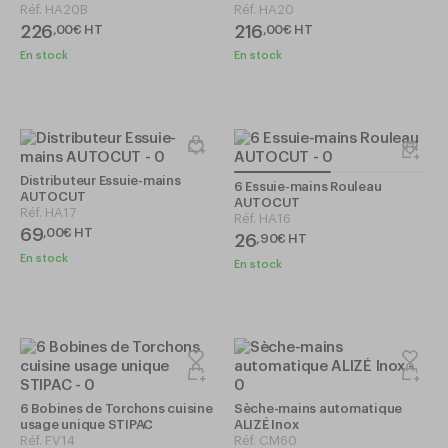
Réf.
HA20B
Réf.
HA20
226
216
,
00
€
HT
,
00
€
HT
En stock
En stock
Distributeur Essuie-mains
6 Essuie-mains Rouleau
AUTOCUT
AUTOCUT
Réf.
HA17
Réf.
HA16
69
,
00
€
HT
26
,
90
€
HT
En stock
En stock
6 Bobines de Torchons cuisine
Sèche-mains automatique
usage unique STIPAC
ALIZÉ Inox
Réf.
FV14
Réf.
CM60