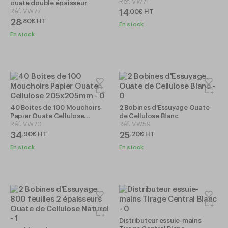
Réf.
VW71
ouate double épaisseur
Réf.
VW77
14
,
00
€
HT
28
,
80
€
HT
En stock
En stock
40 Boites de 100 Mouchoirs
2 Bobines d'Essuyage Ouate
Papier Ouate Cellulose
de Cellulose Blanc
205x205mm
Réf.
VW70
Réf.
VW59
34
25
,
90
€
HT
,
20
€
HT
En stock
En stock
Distributeur essuie-mains