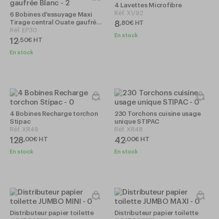
4 Lavettes Microfibre
Réf.
XV92
6 Bobines d'essuyage Maxi
Tirage central Ouate gaufrée
8
,
80
€
HT
Blanc
Réf.
EP30
En stock
12
,
50
€
HT
En stock
4 Bobines Recharge torchon
230 Torchons cuisine usage
Stipac
unique STIPAC
Réf.
XR49
Réf.
XR48
128
42
,
00
€
HT
,
00
€
HT
En stock
En stock
Distributeur papier toilette
Distributeur papier toilette