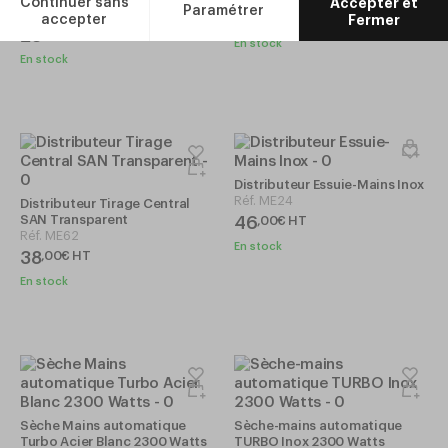
Réf.
VW44
19
,
00
€
HT
28
,
90
€
HT
En stock
En stock
Distributeur Essuie-Mains Inox
Réf.
ME24
Distributeur Tirage Central
SAN Transparent
46
,
00
€
HT
Réf.
ME62
En stock
38
,
00
€
HT
En stock
Sèche Mains automatique
Sèche-mains automatique
Turbo Acier Blanc 2300 Watts
TURBO Inox 2300 Watts