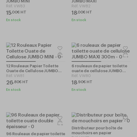
JUMBO MINI
JUMBO MAXI
Réf.
VW83
Réf.
VW82
15
18
,
00
€
HT
,
00
€
HT
En stock
En stock
12 Rouleaux Papier Toilette
6 rouleaux de papier toilette
Ouate de Cellulose JUMBO
ouate de cellulose JUMBO
MINI
Réf.
VW81
MAXI 300m
Réf.
VW80
26
18
,
80
€
HT
,
90
€
HT
En stock
En stock
Distributeur pour boîte de
mouchoirs en papier
96 Rouleaux de papier toilette