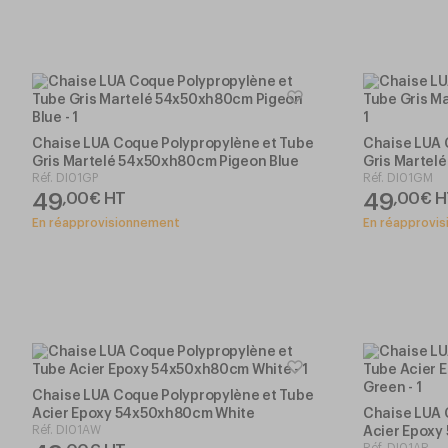
Chaise LUA Coque Polypropylène et Tube
Chaise LUA 
Gris Martelé 54x50xh80cm Pigeon Blue
Gris Marte
Réf.
DI01GP
Réf.
DI01GM
49
49
,
00
€
HT
,
00
€
H
En réapprovisionnement
En réapprovi
Chaise LUA Coque Polypropylène et Tube
Acier Epoxy 54x50xh80cm White
Chaise LUA 
Réf.
DI01AW
Acier Epox
Réf.
DI01AR