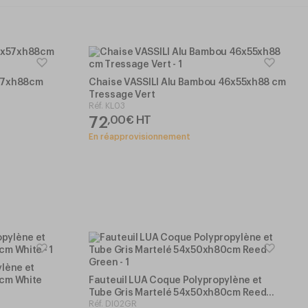
x57xh88cm
Chaise VASSILI Alu Bambou 46x55xh88 cm
Tressage Vert
Réf.
KL03
72
,
00
€
HT
En réapprovisionnement
lène et
0cm White
Fauteuil LUA Coque Polypropylène et
Tube Gris Martelé 54x50xh80cm Reed
Réf.
DI02GR
Green