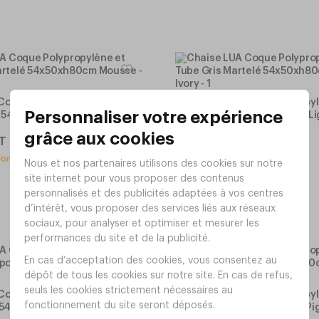
Coque Polypropylène et Tube
Chaise LUA Coque Polypropyl
lé 54x50xh80cm Mousse
Gris Martelé 54x50xh80cm Lig
Réf.
DI01GL
49
T
,
00
€
HT
sionnement
En réapprovisionnement
Coque Polypropylène et Tube
Chaise LUA Coque Polypropyl
y 54x50xh80cm Reed Green
Acier Epoxy 54x50xh80cm Pi
Réf.
DI01AP