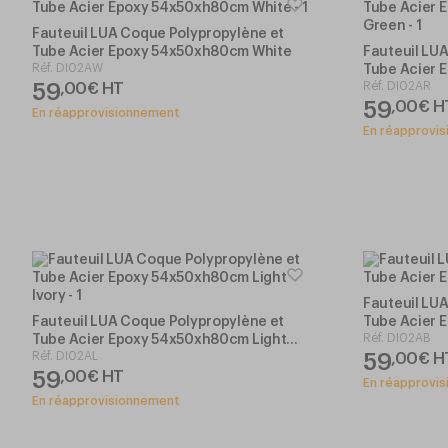
Fauteuil LUA Coque Polypropylène et
Tube Acier Epoxy 54x50xh80cm White
Fauteuil LU
Réf.
DI02AW
Tube Acier 
59
Réf.
DI02AR
,
00
€
HT
Green
59
,
00
€
H
En réapprovisionnement
En réapprovi
Fauteuil LU
Fauteuil LUA Coque Polypropylène et
Tube Acier 
Réf.
DI02AB
Tube Acier Epoxy 54x50xh80cm Light
Réf.
DI02AL
59
,
00
€
H
Ivory
59
,
00
€
HT
En réapprovi
En réapprovisionnement