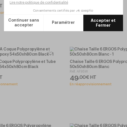
49
T
,
00
€
HT
sionnement
En réapprovisionnement
Coque Polypropylène et Tube
Chaise Taille 6 ERGOS Polypr
 54x50xh80cm Black
50x50xh80cm Blanc
Réf.
AF95W
49
T
,
00
€
HT
sionnement
En réapprovisionnement