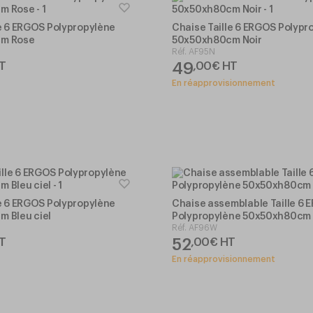
le 6 ERGOS Polypropylène
Chaise Taille 6 ERGOS Polypr
m Rose
50x50xh80cm Noir
Réf.
AF95N
49
T
,
00
€
HT
En réapprovisionnement
le 6 ERGOS Polypropylène
Chaise assemblable Taille 6
 Bleu ciel
Polypropylène 50x50xh80cm 
Réf.
AF96W
52
T
,
00
€
HT
En réapprovisionnement