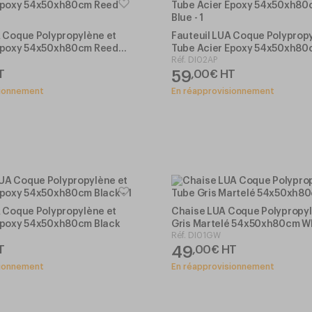
A Coque Polypropylène et
Fauteuil LUA Coque Polypropy
Epoxy 54x50xh80cm Reed
Tube Acier Epoxy 54x50xh80
Réf.
DI02AP
Blue
59
T
,
00
€
HT
sionnement
En réapprovisionnement
A Coque Polypropylène et
Chaise LUA Coque Polypropyl
Epoxy 54x50xh80cm Black
Gris Martelé 54x50xh80cm W
Réf.
DI01GW
49
T
,
00
€
HT
sionnement
En réapprovisionnement