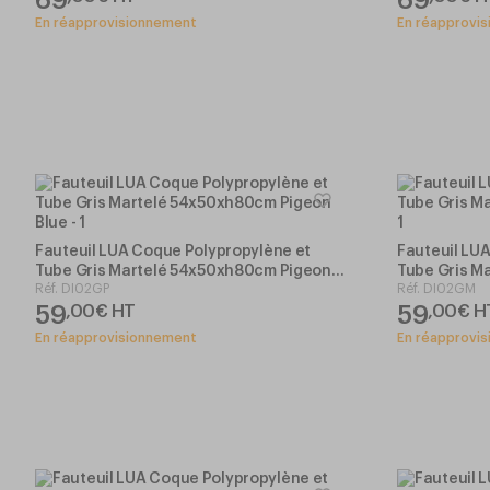
En réapprovisionnement
En réapprovi
Fauteuil LUA Coque Polypropylène et
Fauteuil LU
Tube Gris Martelé 54x50xh80cm Pigeon
Tube Gris M
Réf.
DI02GP
Réf.
DI02GM
Blue
59
59
,
00
€
HT
,
00
€
H
En réapprovisionnement
En réapprovi