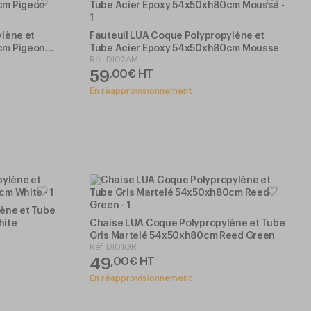
lène et
Fauteuil LUA Coque Polypropylène et
cm Pigeon
Tube Acier Epoxy 54x50xh80cm Mousse
Réf.
DI02AM
59
,
00
€
HT
En réapprovisionnement
ène et Tube
hite
Chaise LUA Coque Polypropylène et Tube
Gris Martelé 54x50xh80cm Reed Green
Réf.
DI01GR
49
,
00
€
HT
En réapprovisionnement