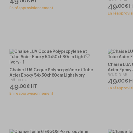
49
,
00
€
HT
49
,
00
€
H
En réapprovisionnement
En réapprovi
Chaise LUA 
Chaise LUA Coque Polypropylène et Tube
Acier Epoxy
Réf.
DI01AB
Acier Epoxy 54x50xh80cm Light Ivory
Réf.
DI01AL
49
,
00
€
H
49
,
00
€
HT
En réapprovi
En réapprovisionnement