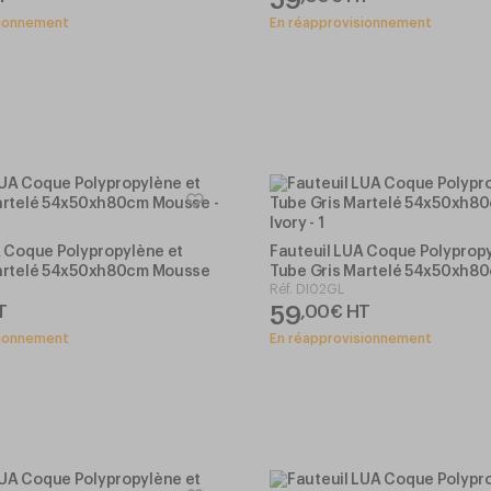
sionnement
En réapprovisionnement
A Coque Polypropylène et
Fauteuil LUA Coque Polypropy
artelé 54x50xh80cm Mousse
Tube Gris Martelé 54x50xh80
Réf.
DI02GL
Ivory
59
T
,
00
€
HT
sionnement
En réapprovisionnement