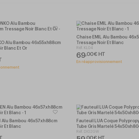
Chaise EMIL Alu Bambou 46
KO Alu Bambou 46x55xh88cm
Tressage Noir Et Blanc
Réf.
KL04
r Blanc Et Or
69
,
00
€
HT
T
En réapprovisionnement
sionnement
N Alu Bambou 46x57xh88cm
Fauteuil LUA Coque Polypropy
r Et Blanc
Tube Gris Martelé 54x50xh8
Réf.
DI02GW
59
T
,
00
€
HT