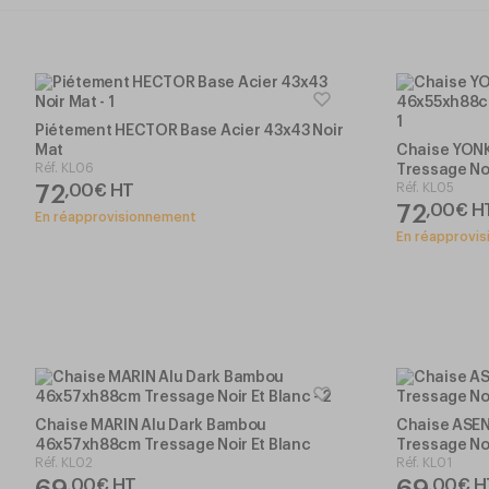
Piétement HECTOR Base Acier 43x43 Noir
Mat
Chaise YON
Réf.
KL06
Tressage Noi
72
Réf.
KL05
,
00
€
HT
72
,
00
€
H
En réapprovisionnement
En réapprovi
Chaise MARIN Alu Dark Bambou
Chaise ASE
46x57xh88cm Tressage Noir Et Blanc
Tressage Noi
Réf.
KL02
Réf.
KL01
69
69
,
00
€
HT
,
00
€
H