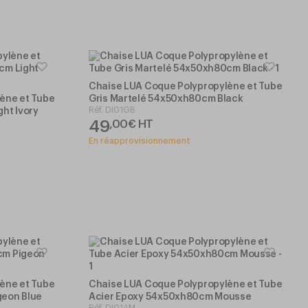
Chaise LUA Coque Polypropylène et Tube
ène et Tube
Gris Martelé 54x50xh80cm Black
Réf.
DI01GB
ht Ivory
49
,
00
€
HT
En réapprovisionnement
ène et Tube
Chaise LUA Coque Polypropylène et Tube
geon Blue
Acier Epoxy 54x50xh80cm Mousse
Réf.
DI01AM