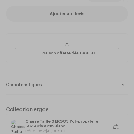
Ajouter au devis
Livraison offerte dès 190€ HT
Caractéristiques
Collection : ERGOS
Matériau : Polypropylène double paroi
Intérieur et extérieur
Collection ergos
Matériau 100% recyclable et réutilisable
Monobloc - Très résistant
Chaise Taille 6 ERGOS Polypropylène
Très stable et de grande sécurité
50x50xh80cm Blanc
Système antibasculement
Réf. AF95W
|
49
,
00
€
HT