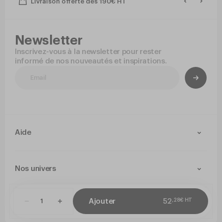
Livraison offerte dès 190€ HT
Newsletter
Inscrivez-vous à la newsletter pour rester
informé de nos nouveautés et inspirations.
Aide
Contact
Livraison et retours
Nos univers
Paiement Sécurisé
Service après-vente
Arts de la table
Cuisine
,
28
€
HT
Ajouter
52
CGV
Politique de confidentialité
Mentions légales
Paramétrer mes co
Jetable
Hygiene