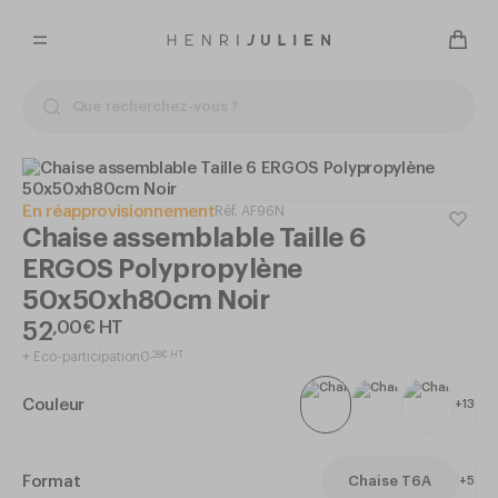
En réapprovisionnement
Réf.
AF96N
Chaise assemblable Taille 6
ERGOS Polypropylène
50x50xh80cm Noir
52
,
00
€
HT
+
Eco-participation
0
,
28
€
HT
Couleur
+
13
Format
Chaise T6A
+
5