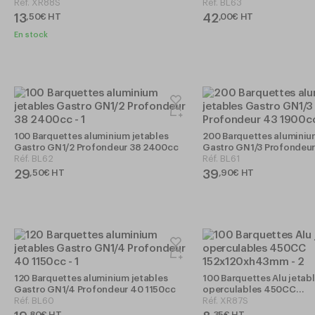
Réf.
XR88S
3500cc
Réf.
BL63
13
42
,
50
€
HT
,
00
€
HT
En stock
100 Barquettes aluminium jetables
200 Barquettes aluminiu
Gastro GN1/2 Profondeur 38 2400cc
Gastro GN1/3 Profondeur
Réf.
BL62
1900cc
Réf.
BL61
29
39
,
50
€
HT
,
90
€
HT
120 Barquettes aluminium jetables
100 Barquettes Alu jetab
Gastro GN1/4 Profondeur 40 1150cc
operculables 450CC
Réf.
BL60
152x120xh43mm
Réf.
XR87S
,
80
€
HT
,
35
€
HT