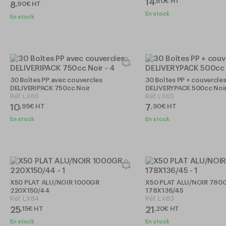
14
,
60
€
HT
8
,
90
€
HT
En stock
En stock
30 Boîtes PP avec couvercles
30 Boîtes PP + couvercles
DELIVERIPACK 750cc Noir
DELIVERYPACK 500cc Noi
Réf.
LX66
Réf.
LX65
10
7
,
95
€
HT
,
90
€
HT
En stock
En stock
X50 PLAT ALU/NOIR 1000GR
X50 PLAT ALU/NOIR 780
220X150/44
178X136/45
Réf.
LX84
Réf.
LX83
25
21
,
15
€
HT
,
20
€
HT
En stock
En stock