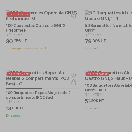
PRIX EN BAISSE
100 Couvercles Opercule GN1/2
50 Barquettes Alu jetabl
Préformée
GN1/1
Réf.
XT58
Réf.
XT56
30
79
,
25
€
HT
,
00
€
HT
En réapprovisionnement
En stock
PRIX EN BAISSE
PRIX EN BAISSE
100 Barquettes Alu jetab
GN1/2 Haut
100 Barquettes Repas Alu jetable 2
Réf.
XT54
compartiments (PC2 Bas)
51
,
20
€
HT
Réf.
XT55
13
,
60
€
HT
En stock
En stock