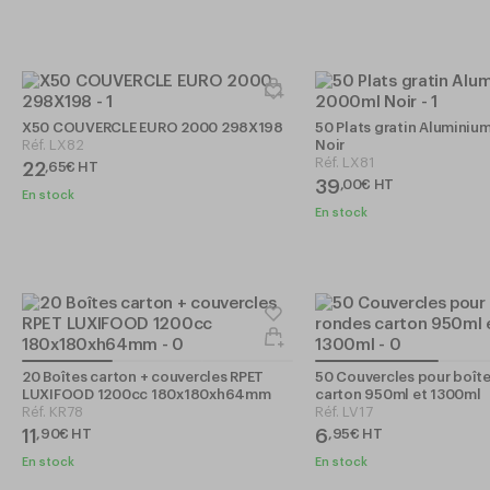
X50 COUVERCLE EURO 2000 298X198
50 Plats gratin Alumini
Réf.
LX82
Noir
Réf.
LX81
22
,
65
€
HT
39
,
00
€
HT
En stock
En stock
20 Boîtes carton + couvercles RPET
50 Couvercles pour boît
LUXIFOOD 1200cc 180x180xh64mm
carton 950ml et 1300ml
Réf.
KR78
Réf.
LV17
11
6
,
90
€
HT
,
95
€
HT
En stock
En stock