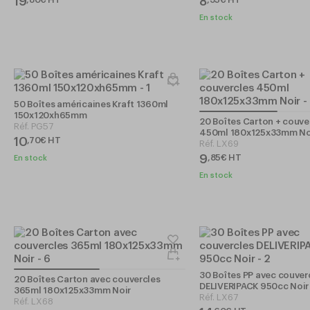
19
8
En stock
50 Boîtes américaines Kraft 1360ml
150x120xh65mm
20 Boîtes Carton + couve
Réf.
PG57
450ml 180x125x33mm No
10
,
70
€
HT
Réf.
LX69
9
,
85
€
HT
En stock
En stock
30 Boîtes PP avec couver
20 Boîtes Carton avec couvercles
DELIVERIPACK 950cc Noir
365ml 180x125x33mm Noir
Réf.
LX67
Réf.
LX68