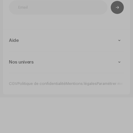
Aide
Contact
Livraison et retours
Nos univers
Paiement Sécurisé
Service après-vente
Arts de la table
Cuisine
CGV
Politique de confidentialité
Mentions légales
Paramétrer mes co
Jetable
Hygiene
Mobilier
Bar