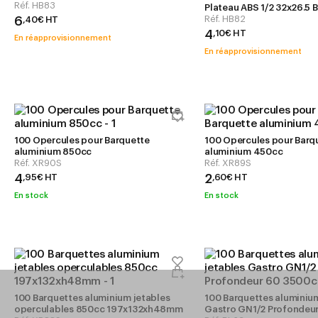
Réf.
HB83
Plateau ABS 1/2 32x26.5 
Réf.
HB82
6
,
40
€
HT
4
,
10
€
HT
En réapprovisionnement
En réapprovisionnement
100 Opercules pour Barquette
100 Opercules pour Barq
aluminium 850cc
aluminium 450cc
Réf.
XR90S
Réf.
XR89S
4
2
,
95
€
HT
,
60
€
HT
En stock
En stock
100 Barquettes aluminium jetables
100 Barquettes aluminium
operculables 850cc 197x132xh48mm
Gastro GN1/2 Profondeu