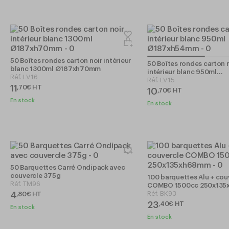
50 Boîtes rondes carton noir intérieur
50 Boîtes rondes carton 
blanc 1300ml Ø187xh70mm
intérieur blanc 950ml
Réf.
LV16
Ø187xh54mm
Réf.
LV15
11
,
70
€
HT
10
,
70
€
HT
En stock
En stock
50 Barquettes Carré Ondipack avec
couvercle 375g
100 barquettes Alu + cou
Réf.
TM96
COMBO 1500cc 250x13
Réf.
BK93
4
,
80
€
HT
23
,
40
€
HT
En stock
En stock