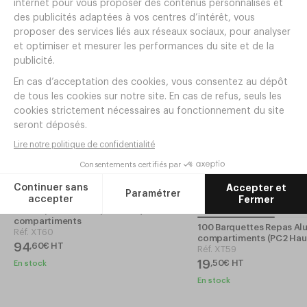
25 Assiettes avec couvercle WOKIPACK
50 Couvercles PET SQU
Ø206 PP Noir
BOX
Réf.
ML89
Réf.
AH87
9
,
95
€
HT
5
,
90
€
HT
En stock
En stock
PRIX EN BAISSE
PRIX EN BAISSE
1000 Opercules Alu pour Barquettes à
compartiments
100 Barquettes Repas Alu
Réf.
XT60
compartiments (PC2 Hau
94
,
60
€
HT
Réf.
XT59
19
,
50
€
HT
En stock
En stock