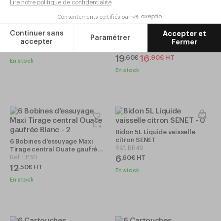
PRIX EN BAISSE -14%
Distributeur Savon Mousse
500ml SOAP
Flacon 100ml à diluer pour 4L
Réf.
BM02
de savon mousse SOAP
Réf.
BM01
8
,
50
€
HT
19
16
,
60
€
,
90
€
HT
En stock
En stock
Bidon 5L Liquide vaisselle
citron SENET
6 Bobines d'essuyage Maxi
Réf.
BR49
Tirage central Ouate gaufrée
Blanc
Réf.
EP30
6
,
60
€
HT
12
,
50
€
HT
En stock
En stock