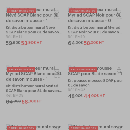
PRIX EN BAISSE -10%
PRIX EN BAISSE -9%
Kit distributeur mural Névé
Kit distributeur mural Myriad
SOAP Blanc pour 8L de savon
SOAP Noir pour 8L de savon
mousse
Réf.
BM11
mousse
Réf.
BM10
59
53
64
58
,
60
€
,
90
€
HT
,
00
€
,
00
€
HT
PRIX EN BAISSE -9%
PRIX EN BAISSE -8%
Kit pousse mousse SOAP pour
8L de savon
Kit distributeur mural Myriad
Réf.
BM08
SOAP Blanc pour 8L de savon
mousse
Réf.
BM09
48
44
,
00
€
,
00
€
HT
64
58
,
00
€
,
00
€
HT
PRIX EN BAISSE -10%
PRIX EN BAISSE -10%