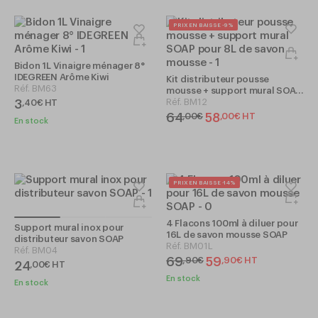
PRIX EN BAISSE -9%
Bidon 1L Vinaigre ménager 8°
IDEGREEN Arôme Kiwi
Kit distributeur pousse
Réf.
BM63
mousse + support mural SOAP
pour 8L de savon mousse
Réf.
BM12
3
,
40
€
HT
64
58
,
00
€
,
00
€
HT
En stock
PRIX EN BAISSE -14%
4 Flacons 100ml à diluer pour
Support mural inox pour
16L de savon mousse SOAP
distributeur savon SOAP
Réf.
BM01L
Réf.
BM04
69
59
,
90
€
,
90
€
HT
24
,
00
€
HT
En stock
En stock