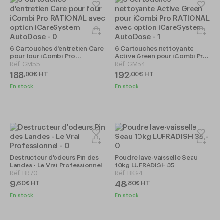
6 Cartouches d'entretien Care
6 Cartouches nettoyante
pour four iCombi Pro
Active Green pour iCombi Pro
RATIONAL avec option
Réf.
GM55
RATIONAL avec option
Réf.
GM54
iCareSystem AutoDose
iCareSystem AutoDose
188
192
,
00
€
HT
,
00
€
HT
En stock
En stock
Destructeur d'odeurs Pin des
Poudre lave-vaisselle Seau
Landes - Le Vrai Professionnel
10kg LUFRADISH 35
Réf.
BR70
Réf.
BK94
9
48
,
60
€
HT
,
80
€
HT
En stock
En stock