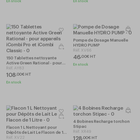
En stock
En stock
Pompe de Dosage Manuelle
HYDRO PUMP
Réf.
XV66
46
,
00
€
HT
150 Tablettes nettoyante
Active Green Rational - pour
En stock
appareils iCombi Pro et
Réf.
AY83
iCombi Classic
108
,
00
€
HT
En stock
4 Bobines Recharge torchon
Stipac
Flacon 1 L Nettoyant pour
Réf.
XR49
Dépôts de Lait Le Flacon de 1
Litre
Réf.
XV22
128
,
00
€
HT