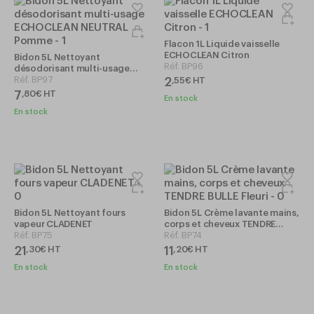
Flacon 1L Liquide vaisselle
ECHOCLEAN Citron
Bidon 5L Nettoyant
Réf.
BP96
désodorisant multi-usage
ECHOCLEAN NEUTRAL Pomme
Réf.
BP97
2
,
55
€
HT
7
,
80
€
HT
En stock
En stock
Bidon 5L Nettoyant fours
Bidon 5L Crème lavante mains,
vapeur CLADENET
corps et cheveux TENDRE
Réf.
BP75
BULLE Fleuri
Réf.
BP74
21
11
,
30
€
HT
,
20
€
HT
En stock
En stock