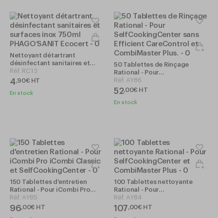
Nettoyant détartrant
désinfectant sanitaires et
50 Tablettes de Rinçage
surfaces inox 750ml
Réf.
RC13
Rational - Pour
PHAGO’SANIT Ecocert
SelfCookingCenter sans
Réf.
AY86
4
,
90
€
HT
Efficient CareControl et
52
,
00
€
HT
En stock
CombiMaster Plus.
En stock
150 Tablettes d'entretien
100 Tablettes nettoyante
Rational - Pour iCombi Pro
Rational - Pour
iCombi Classic et
Réf.
AY85
SelfCookingCenter et
Réf.
AY84
SelfCookingCenter
CombiMaster Plus
96
107
,
00
€
HT
,
00
€
HT