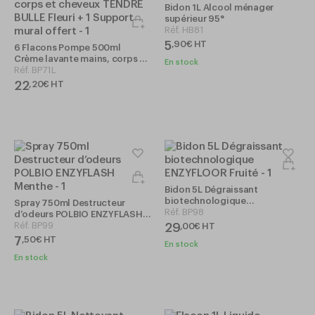
Bidon 1L Alcool ménager
supérieur 95°
Réf.
HB81
5
,
90
€
HT
6 Flacons Pompe 500ml
Crème lavante mains, corps et
En stock
cheveux TENDRE BULLE Fleuri +
Réf.
BP71L
1 Support mural offert
22
,
20
€
HT
Bidon 5L Dégraissant
biotechnologique
Spray 750ml Destructeur
ENZYFLOOR Fruité
Réf.
BP98
d’odeurs POLBIO ENZYFLASH
Menthe
Réf.
BP99
29
,
00
€
HT
7
,
50
€
HT
En stock
En stock