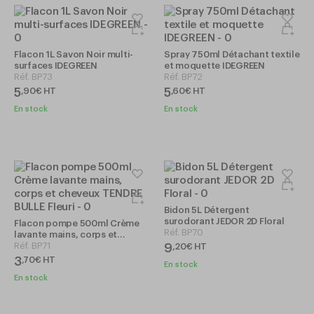
Flacon 1L Savon Noir multi-
Spray 750ml Détachant textile
surfaces IDEGREEN
et moquette IDEGREEN
Réf.
BP73
Réf.
BP72
5
5
,
90
€
HT
,
60
€
HT
En stock
En stock
Bidon 5L Détergent
surodorant JEDOR 2D Floral
Flacon pompe 500ml Crème
Réf.
BP70
lavante mains, corps et
cheveux TENDRE BULLE Fleuri
Réf.
BP71
9
,
20
€
HT
3
,
70
€
HT
En stock
En stock