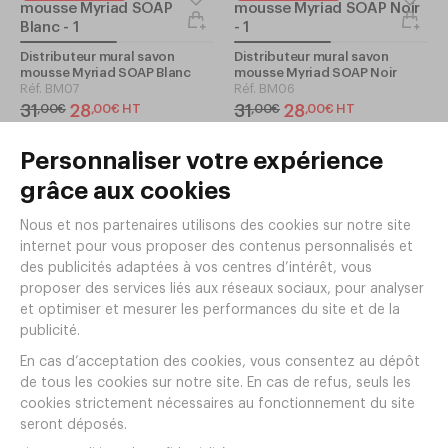
Distributeur mural savon
Distributeur mural savon
mousse Myriad SOAP Blanc
mousse Myriad SOAP Noir
Réf.
BM07
Réf.
BM06
31
28
31
28
,
00
€
,
00
€
HT
,
00
€
,
00
€
HT
En stock
En stock
Bidon 4L SOAP pour savon
mousse BM01
Distributeur mural
Réf.
BM03
économique SOAP Blanc
Réf.
BM05
6
,
90
€
HT
19
,
80
€
HT
En stock
En stock