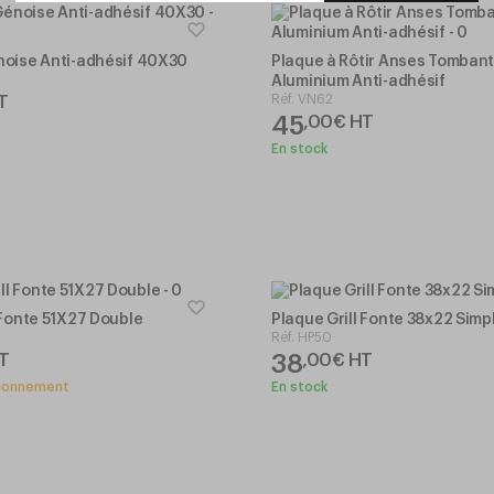
noise Anti-adhésif 40X30
Plaque à Rôtir Anses Tomban
Aluminium Anti-adhésif
Réf.
VN62
T
45
,
00
€
HT
En stock
 Fonte 51X27 Double
Plaque Grill Fonte 38x22 Simp
Réf.
HP50
38
T
,
00
€
HT
sionnement
En stock