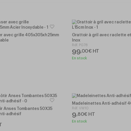
ser avec grille 405x305xh25mm
Grattoir à gril avec raclette 
dable
Inox
Réf.
PG78
99
T
,
00
€
HT
En stock
Madeleinettes Anti-adhésif 
Réf.
VW10
tir Anses Tombantes 50X35
9
,
80
€
HT
nti-adhésif
En stock
T