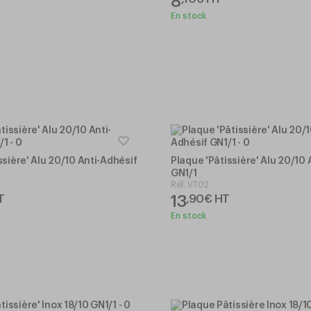
8
En stock
T
ssière' Alu 20/10 Anti-Adhésif
Plaque 'Pâtissière' Alu 20/10 
GN1/1
Réf.
VT02
13
T
,
90
€
HT
En stock