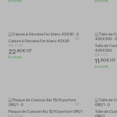
En stock
En stock
Caisse à Génoise Fer blanc 40X30
Réf.
VT48
Toile de Cui
22
,
80
€
HT
400X300
Réf.
VT41
En stock
11
,
80
€
HT
En stock
Plaque de Cuisson Alu 15/10 perforé GN1/1
Toile de Cui
Réf.
VT09
GN1/1