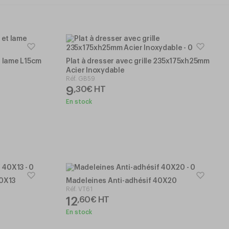
et lame L15cm
Plat à dresser avec grille 235x175xh25mm
Acier Inoxydable
Réf.
GB59
9
,
30
€
HT
En stock
40X13
Madeleines Anti-adhésif 40X20
Réf.
VT61
12
,
60
€
HT
En stock