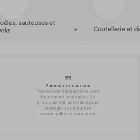
oêles, sauteuses et
Coutellerie et 
oks
Paiements sécurisés
Toutes nos transactions sont
hautement protégées. Le
protocole SSL est utilisé pour
protéger vos données
personnelles et bancaires.