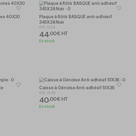
tes 40X30
Plaque à Rôtir BASQUE anti-adhésif
345X28 Noir
Réf.
TK24
44
,
00
€
HT
En stock
le
Caisse à Génoise Anti-adhésif 51X36
Réf.
HL45
40
,
00
€
HT
En stock