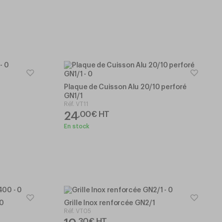
Plaque de Cuisson Alu 20/10 perforé
GN1/1
Réf.
VT11
24
,
00
€
HT
En stock
00
Grille Inox renforcée GN2/1
Réf.
VT05
,
30
€
HT