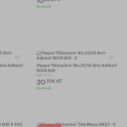
10
En stock
Anti-Adhésif
Plaque 'Pâtissière' Alu 20/10 Anti-Adhésif
600X400
Réf.
VT01
20
,
70
€
HT
En stock
PRIX EN BAISSE