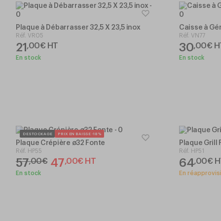
Plaque à Débarrasser 32,5 X 23,5 inox
Caisse à Gé
Réf.
VR05
Réf.
VN77
21
30
,
00
€
HT
,
00
€
H
En stock
En stock
DESTOCKAGE
PRIX EN BAISSE -18%
Plaque Crépière ø32 Fonte
Plaque Grill
Réf.
HP55
Réf.
HP51
57
47
64
,
00
€
,
00
€
HT
,
00
€
H
En stock
En réapprovi