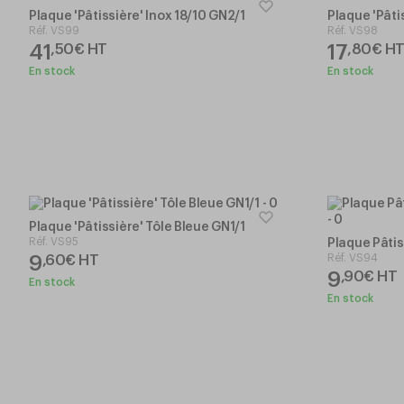
Plaque 'Pâtissière' Inox 18/10 GN2/1
Plaque 'Pâti
Réf.
VS99
Réf.
VS98
41
17
,
50
€
HT
,
80
€
H
En stock
En stock
Plaque 'Pâtissière' Tôle Bleue GN1/1
Réf.
VS95
Plaque Pâtis
9
Réf.
VS94
,
60
€
HT
9
,
90
€
HT
En stock
En stock