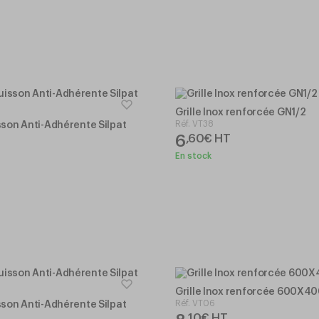
Grille Inox renforcée GN1/2
Réf.
VT38
sson Anti-Adhérente Silpat
6
,
60
€
HT
En stock
Grille Inox renforcée 600X4
Réf.
VT06
sson Anti-Adhérente Silpat
,
10
€
HT