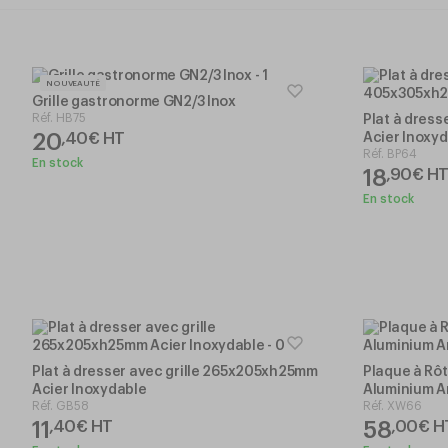
NOUVEAUTÉ
Grille gastronorme GN2/3 Inox
Réf.
HB75
Plat à dres
20
,
40
€
HT
Acier Inoxy
Réf.
BP64
En stock
18
,
90
€
H
En stock
Plat à dresser avec grille 265x205xh25mm
Plaque à Rô
Acier Inoxydable
Aluminium A
Réf.
GB58
Réf.
XW66
11
58
,
40
€
HT
,
00
€
H