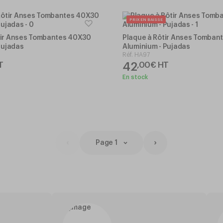
PRIX EN BAISSE
tir Anses Tombantes 40X30
Plaque à Rôtir Anses Tomban
 Pujadas
Aluminium - Pujadas
Réf.
HA97
42
T
,
00
€
HT
En stock
Page 1