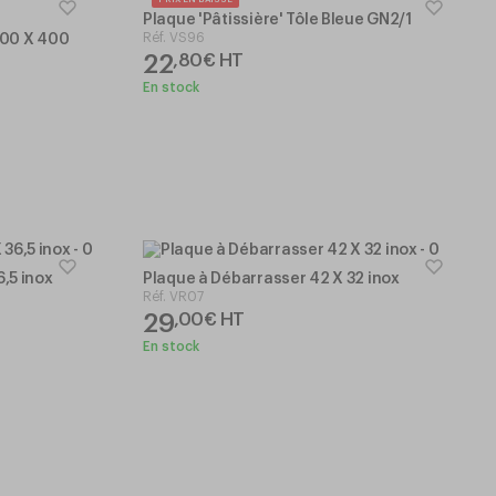
Plaque 'Pâtissière' Tôle Bleue GN2/1
Réf.
VS96
600 X 400
22
,
80
€
HT
En stock
6,5 inox
Plaque à Débarrasser 42 X 32 inox
Réf.
VR07
29
,
00
€
HT
En stock