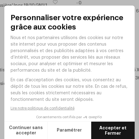
ssière' Inox 18/10 GN1/1
Plaque Pâtissière Inox 18/10 
Réf.
VS97
T
20
,
30
€
HT
En stock
Plaque à Débarrasser 51,5 X 3
Réf.
VR08
sière Tôle Bleue 600 X 400
39
,
00
€
HT
En stock