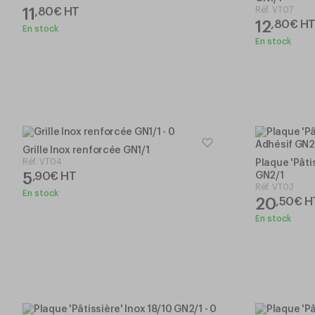
11
Réf.
VT07
,
80
€
HT
12
,
80
€
H
En stock
En stock
Grille Inox renforcée GN1/1
Réf.
VT04
Plaque 'Pâti
5
,
90
€
HT
GN2/1
Réf.
VT03
En stock
20
,
50
€
H
En stock