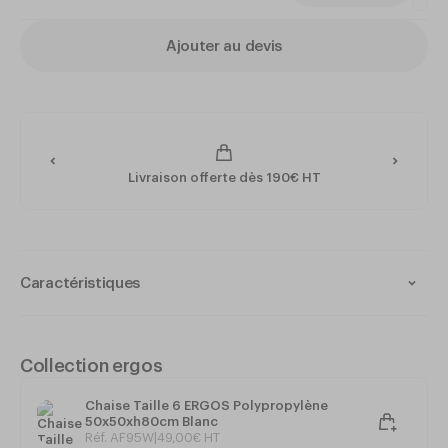
Ajouter au devis
Livraison offerte dès 190€ HT
Caractéristiques
Collection : ERGOS
Matériau : Polypropylène double paroi
Intérieur et extérieur
Collection ergos
Matériau 100% recyclable et réutilisable
Monobloc - Très résistant
Chaise Taille 6 ERGOS Polypropylène
Très stable et de grande sécurité
50x50xh80cm Blanc
Système antibasculement
Réf. AF95W
|
49
,
00
€
HT