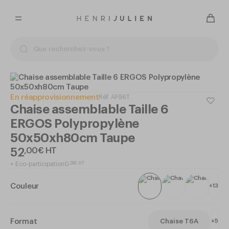
En réapprovisionnement
Réf.
AF96T
Chaise assemblable Taille 6
ERGOS Polypropylène
50x50xh80cm Taupe
52
,
00
€
HT
+
Eco-participation
0
,
28
€
HT
Couleur
+
13
Format
Chaise T6A
+
5