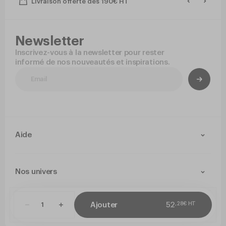
Livraison offerte dès 190€ HT
Newsletter
Inscrivez-vous à la newsletter pour rester
informé de nos nouveautés et inspirations.
Aide
Contact
Livraison et retours
Nos univers
Paiement Sécurisé
Service après-vente
Arts de la table
Cuisine
,
28
€
HT
Ajouter
52
CGV
Politique de confidentialité
Mentions légales
Paramétrer mes co
Jetable
Hygiene