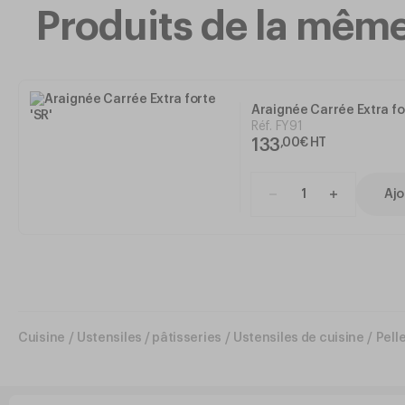
Produits de la mê
Araignée Carrée Extra for
Réf.
FY91
133
,
00
€
HT
Ajo
Cuisine
/
Ustensiles / pâtisseries
/
Ustensiles de cuisine
/
Pell