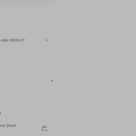
te dès 190€ HT
s
ents 26cm