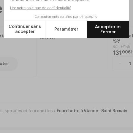
me gamme
te 'SR'
Araignée 
'SR'
Réf.
FY85
131
,
00
€
uter
es, spatules et fourchettes
/
Fourchette à Viande - Saint Romain