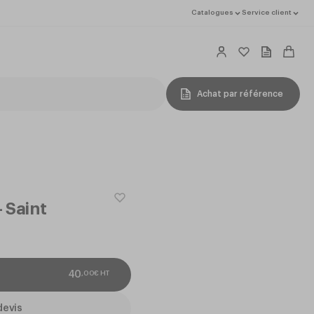
Catalogues
Service client
Achat par référence
 Saint
,
00
€
HT
40
devis