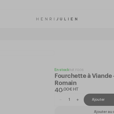
En stock
Réf.
FG06
Fourchette à Viande -
Romain
40
,
00
€
HT
Ajouter
Ajouter au 