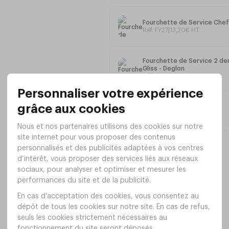
Fourchette de Service Chef
Réf. FY27
|
13
,
20
€
HT
Fourchette de Service 2 d
Gliss - Deglon
Réf. VS61
|
9
,
90
€
HT
Diapason 34cm - Deglon
Réf. VS62
|
11
,
60
€
HT