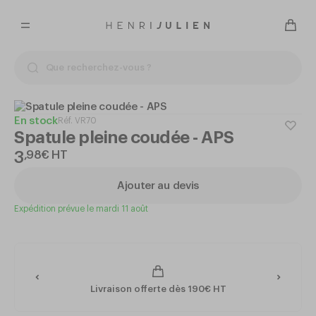
En stock
Réf.
VR70
Spatule pleine coudée - APS
3
,
98
€
HT
Ajouter au devis
Expédition prévue le mardi 11 août
Livraison offerte dès 190€ HT