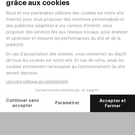
Spatule de Cuisson Ajourée 37cm Saint
Romain
Réf. XP06
|
6
,
80
€
HT
Articles complémentaires
Pince de service nylon et inox 30cm
Réf.
FC74
6
,
20
€
HT