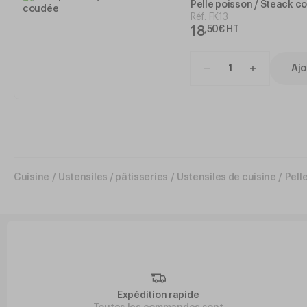
Pelle poisson / Steack c
Réf.
FK13
18
,
50
€
HT
Ajo
Cuisine
/
Ustensiles / pâtisseries
/
Ustensiles de cuisine
/
Pell
Expédition rapide