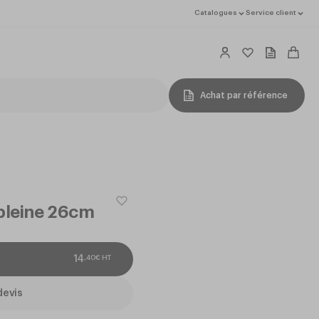
Catalogues
Service client
Achat par référence
 pleine 26cm
,
40
€
HT
14
devis