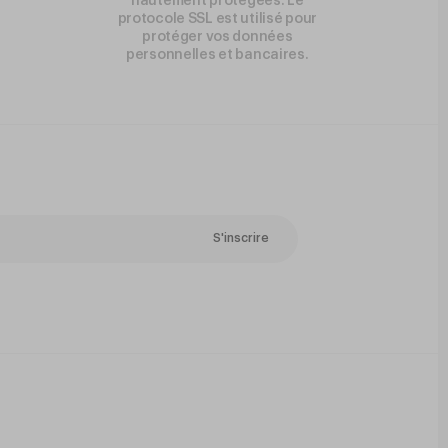
hautement protégées. Le
protocole SSL est utilisé pour
protéger vos données
personnelles et bancaires.
S'inscrire