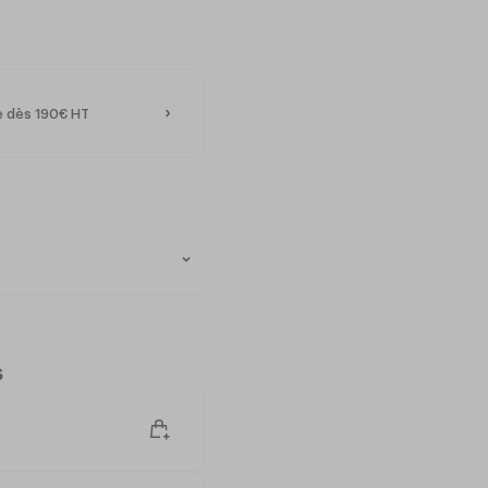
te dès 190€ HT
s
idéal pour une meilleure