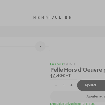
En stock
Réf.
FK11
Pelle Hors d'Oeuvre
14
,
40
€
HT
Ajouter
Ajouter au 
Expédition prévue le mardi 11 août