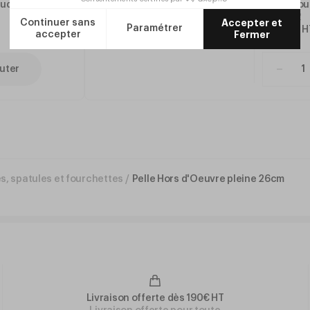
oudée
Pelle Ajo
Réf.
FK12
14
,
40
€
H
uter
es, spatules et fourchettes
/
Pelle Hors d'Oeuvre pleine 26cm
Livraison offerte dès 190€ HT