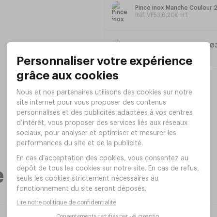
Pince inox Manche Couleur 
Réf. VF53
|
6
,
20
€
HT
Poêle anti-adhésif CHOC Ø
Réf. VR83B
|
24
,
80
€
HT
me gamme