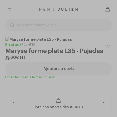
En stock
Réf.
HF18
Maryse forme plate L35 - Pujadas
8
,
80
€
HT
Ajouter au devis
Expédition prévue le mardi 11 août
Livraison offerte dès 190€ HT