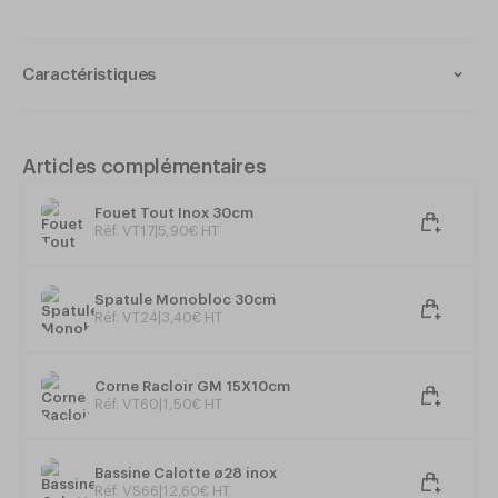
Caractéristiques
Lame silicone
Monobloc
Haute température -40°C à +260°C
Articles complémentaires
Longueur : 35 cm
Fouet Tout Inox 30cm
Réf. VT17
|
5
,
90
€
HT
Dimensions de la palette : 11 x 7 cm
Option MARYSE disponible.
Spatule Monobloc 30cm
Réf. VT24
|
3
,
40
€
HT
Corne Racloir GM 15X10cm
Réf. VT60
|
1
,
50
€
HT
Bassine Calotte ø28 inox
Réf. VS66
|
12
,
60
€
HT