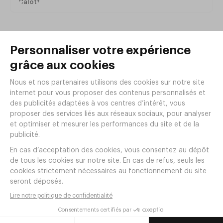
Produits de la même
gamme
Maryse 35cm Blanc
Réf.
VT23
3
,
60
€
HT