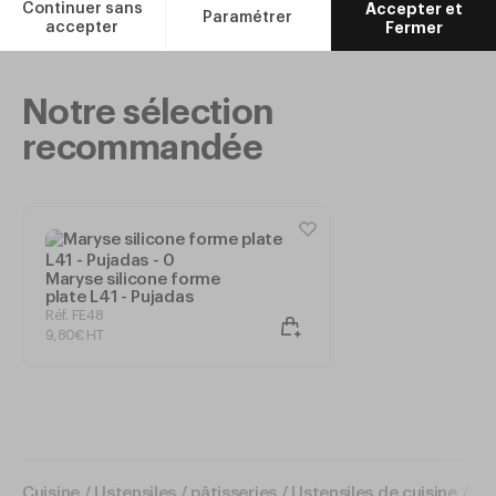
Ajouter
Notre sélection
recommandée
Maryse silicone forme
plate L41 - Pujadas
Réf. FE48
9
,
80
€
HT
Cuisine
/
Ustensiles / pâtisseries
/
Ustensiles de cuisine
/
Pel