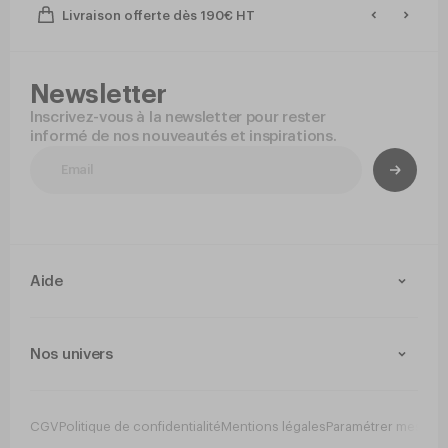
Livraison offerte dès 190€ HT
Newsletter
Inscrivez-vous à la newsletter pour rester
informé de nos nouveautés et inspirations.
Aide
Contact
Livraison et retours
Nos univers
Paiement Sécurisé
Service après-vente
Arts de la table
Cuisine
CGV
Politique de confidentialité
Mentions légales
Paramétrer mes co
Jetable