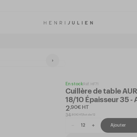
En stock
Réf.
HF71
Cuillère de table AU
18/10 Épaisseur 35 -
2
,
90
€
HT
,
80
€
HT/lot de 12
34
Ajouter