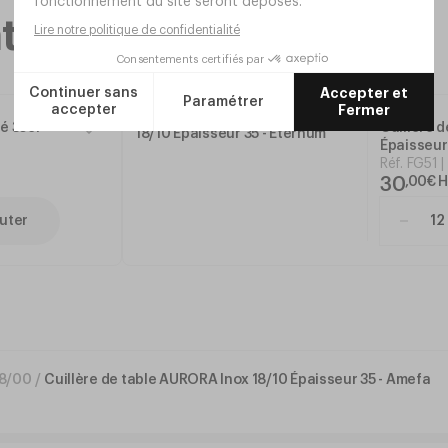
taires
é 35cl
Cuillère d
Épaisseur
Réf.
FG51
30
,
00
€
H
uter
18/00
/
Cuillère de table AURORA Inox 18/10 Épaisseur 35 - Amefa