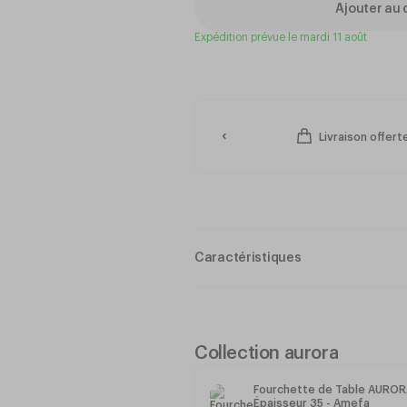
Ajouter au 
Expédition prévue le mardi 11 août
Livraison offer
Caractéristiques
Acier Inoxydable
: 18% de chrome
Finition : Miroir
Résistance totale à l'oxydation
Épaisseur 35
Collection aurora
Longueur : 208mm
Poids : 64g
Fourchette de Table AURORA
Épaisseur 35 - Amefa