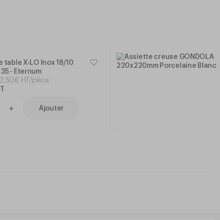
e table X-LO Inox 18/10
 35 - Eternum
2
,
50
€
HT/pièce
T
Ajouter