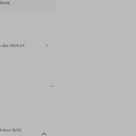
devis
te dès 190€ HT
 - 10% de nickel
 Inox 18/10