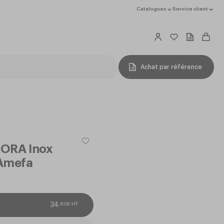
Catalogues
Service client
Achat par référence
RORA Inox
 Amefa
,
80
€
HT
34