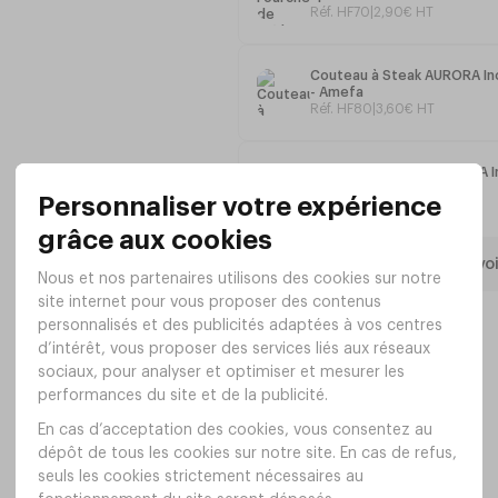
Réf. HF70
|
2
,
90
€
HT
Couteau à Steak AURORA Ino
- Amefa
Réf. HF80
|
3
,
60
€
HT
Couteau de Table AURORA In
35 - Amefa
Réf. HF73
|
2
,
98
€
HT
Tout voi