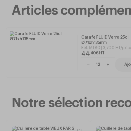
Articles complémen
Carafe FLUID Verre 25cl
Ø71xh135mm
Réf.
MT80
3
,
70
€
HT/pièc
44
,
40
€
HT
Ajo
Notre sélection r