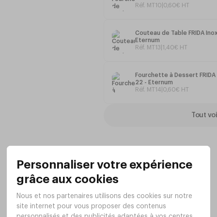
Réf. MT10
|
0
,
60
€
HT
Couteau de Table FRIDA Inox
Eternum
Réf. MT13
|
1
,
40
€
HT
Fourchette à Dessert FRIDA 
22 - Eternum
Réf. MT14
|
0
,
60
€
HT
Tout voi