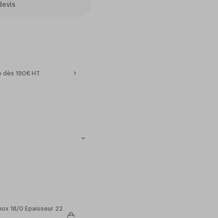
devis
te dès 190€ HT
nox 18/0 Épaisseur 22