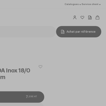
Catalogues
Service client
Achat par référence
DA Inox 18/0
um
,
20
€
HT
7