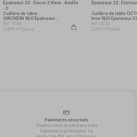
Cuillère de table
Cuillère de table OC
GIRONDIN 18/0 Épaisseur
Inox 18/0 Épaisseur 22
20 - Décor 2 filets - Amefa
Eternum
Réf. VG55
Réf. VC43
0
,
98
€
HT/pièce
1
,
05
€
HT/pièce
Paiements sécurisés
Toutes nos transactions sont
hautement protégées. Le
protocole SSL est utilisé pour