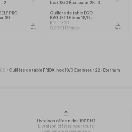
 SELF PRO
Cuillère de table ECO
ur 30
BAGUETTE Inox 18/0
Épaisseur 25
Réf. TG20
0
,
90
€
HT/pièce
/00
/
Cuillère de table FRIDA Inox 18/0 Épaisseur 22 - Eternum
Livraison offerte dès 190€ HT
Livraison offerte pour toute
commande supérieure à