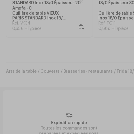
Cuillère de table VIEUX
Cuillère de table
PARIS STANDARD Inox 18/0
Inox 18/0 Épaisse
Épaisseur 20 - Amefa
Réf. VK34
Réf. TG11
0
,
65
€
HT/pièce
0
,
88
€
HT/pièce
Arts de la table
/
Couverts
/
Brasseries - restaurants
/
Frida 18
Expédition rapide
Toutes les commandes sont
préparées et expédiées sous