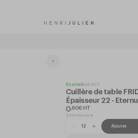
En stock
Réf.
MT11
Cuillère de table FRI
Épaisseur 22 - Etern
0
,
60
€
HT
,
20
€
HT/lot de 12
7
Ajouter