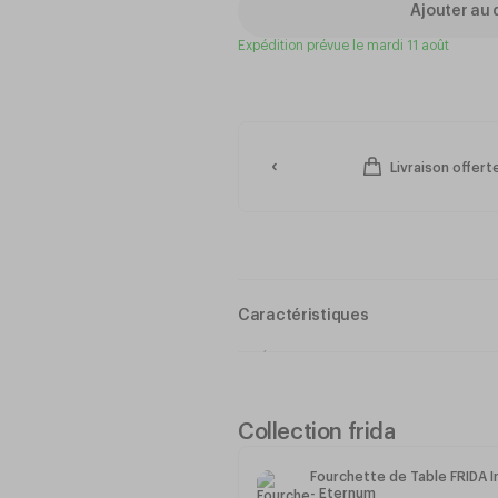
Ajouter au 
Expédition prévue le mardi 11 août
Livraison offer
Caractéristiques
Épaisseur 22
Inox 18/0
Collection frida
Longueur : 195mm
Poids : 36g
Fourchette de Table FRIDA I
- Eternum