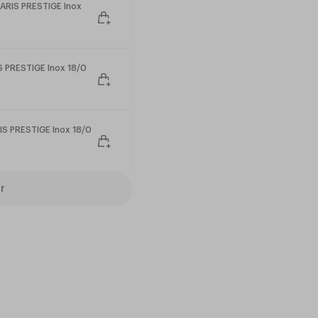
PARIS PRESTIGE Inox
atine avec le temps, ajoutant
S PRESTIGE Inox 18/0
IS PRESTIGE Inox 18/0
r