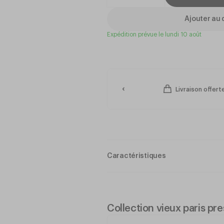
Ajouter au 
Expédition prévue le lundi 10 août
Livraison offer
Caractéristiques
Matériau : Fabriqué en acier inox
résistance optimale à la corrosion
Épaisseur : Une épaisseur de 3 m
confortable.
Collection vieux paris pre
Couleur : La couleur INOX offre u
versatile, s'adaptant à tout envi