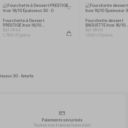
Fourchette à Dessert
Fourchette dessert
PRESTIGE Inox 18/10
BAGUETTE Inox 18/10
Épaisseur 30
Épaisseur 30
Réf. HF44
Réf. MH14
1
,
78
€
HT/pièce
1
,
68
€
HT/pièce
isseur 30 - Amefa
Paiements sécurisés
Toutes nos transactions sont