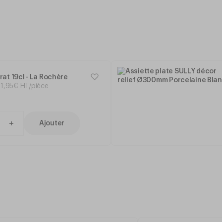
at 19cl - La Rochère
1
,
95
€
HT/pièce
Ajouter