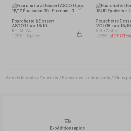
Fourchette à Dessert
Fourchette Dess
ASCOT Inox 18/10
VOLGA Inox 18/10
Épaisseur 30 - Eternum
Épaisseur 25
Réf. MT24
Réf. CV865
1
,
95
€
HT/pièce
1
,
98
€
1
,
40
€
HT/pi
Arts de la table
/
Couverts
/
Brasseries - restaurants
/
Vieux pa
Expédition rapide