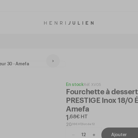
En stock
Réf.
XV05
Fourchette à desser
PRESTIGE Inox 18/0 É
Amefa
1
,
68
€
HT
,
16
€
HT/lot de 12
20
Ajouter