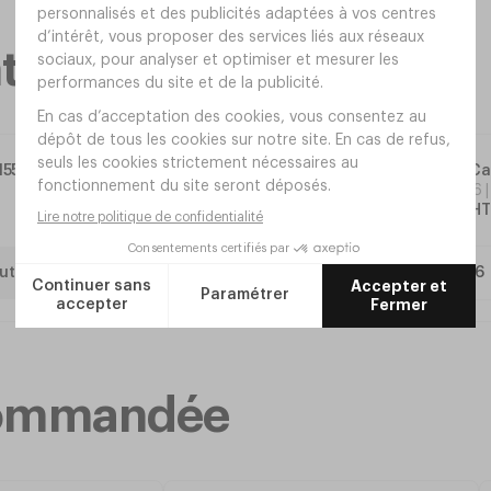
taires
h155mm
Coupe Car
Réf.
VE66
11
,
70
€
HT
uter
ecommandée