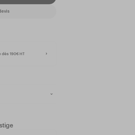
devis
te dès 190€ HT
ydable 18% pour une
.
m assure une prise en main
stige
ne esthétique neutre et
ronnement de cuisine.