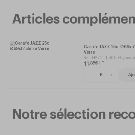
Articles complémen
Carafe JAZZ 25cl Ø69x
Verre
Réf.
HA72
1
,
98
€
HT/pièce
11
,
88
€
HT
Ajo
Notre sélection r