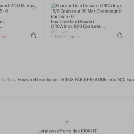
ert
Fourchette à Dessert
ORCA Inox 18/0 Épaisseur
30 Mat Champagne -
Réf. TC81
Eternum
èce
1
,
98
€
HT/pièce
ris 18%
/
Fourchette à dessert VIEUX PARIS PRESTIGE Inox 18/0 Épa
Livraison offerte dès 190€ HT