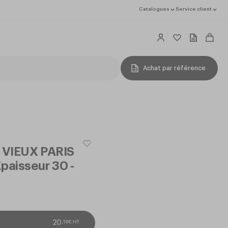
Catalogues
Service client
Achat par référence
t VIEUX PARIS
paisseur 30 -
,
16
€
HT
20