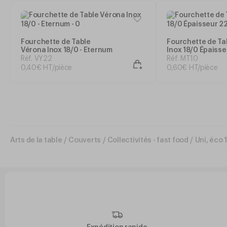
Fourchette de Table
Fourchette de Ta
Vérona Inox 18/0 - Eternum
Inox 18/0 Épaisse
Eternum
Réf. VY22
Réf. MT10
0
,
40
€
HT/pièce
0
,
60
€
HT/pièce
Arts de la table
/
Couverts
/
Collectivités - fast food
/
Uni, éco 