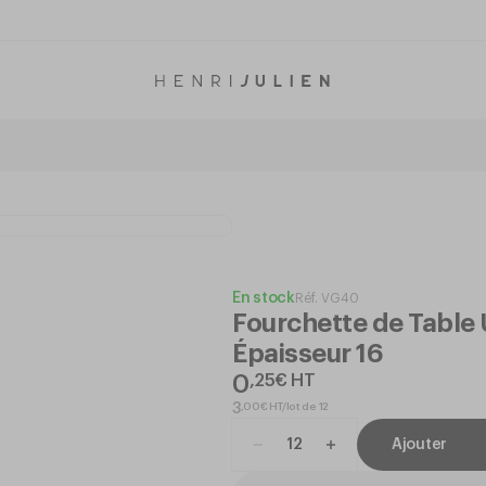
En stock
Réf.
VG40
Fourchette de Table 
Épaisseur 16
0
,
25
€
HT
,
00
€
HT/lot de 12
3
Ajouter