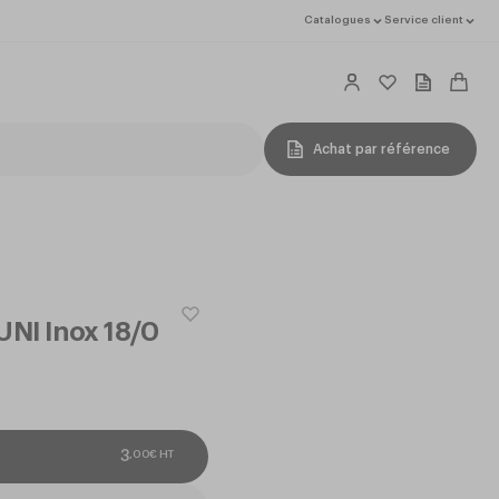
Catalogues
Service client
Achat par référence
UNI Inox 18/0
,
00
€
HT
3