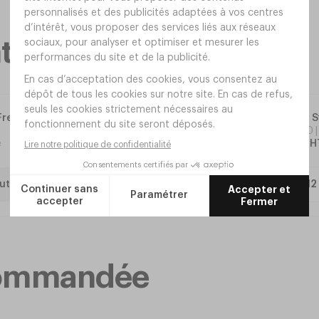
taires
Fresh
Gobelet S
Réf.
FY30
e
10
,
80
€
H
uter
ecommandée