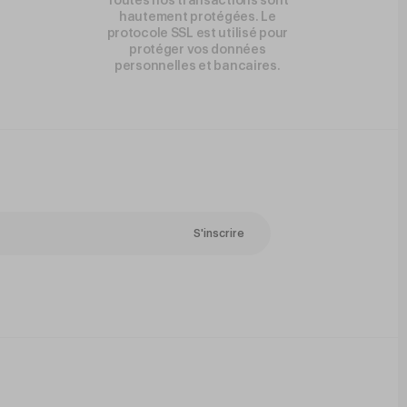
Toutes nos transactions sont
hautement protégées. Le
protocole SSL est utilisé pour
protéger vos données
personnelles et bancaires.
S'inscrire