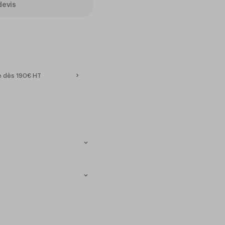
devis
te dès 190€ HT
ix essentiel pour les
es collectivités. Fabriquée en
 pour une utilisation
restaurants scolaires.