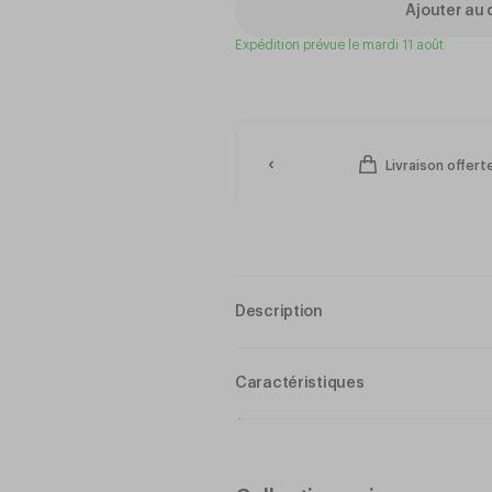
Ajouter au 
Expédition prévue le mardi 11 août
Livraison offer
Description
La Fourchette de Table Uni est un cho
professionnels de la restauration et l
Caractéristiques
inox 18%, cette fourchette est idéale
quotidienne dans les cantines et les 
Épaisseur : 16 mm
Matériau : INOX 18%