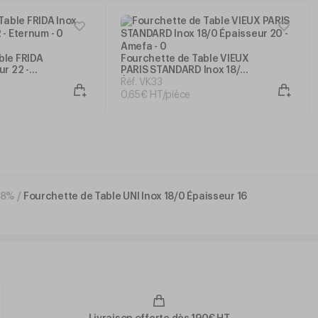
ble FRIDA
Fourchette de Table VIEUX
ur 22 -
PARIS STANDARD Inox 18/0
Épaisseur 20 - Amefa
Réf. VK33
0
,
65
€
HT/pièce
18%
/
Fourchette de Table UNI Inox 18/0 Épaisseur 16