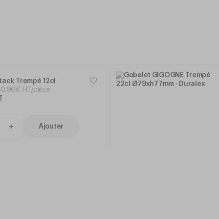
tack Trempé 12cl
0
,
90
€
HT/pièce
T
Ajouter