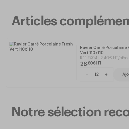
Articles complémen
Ravier Carré Porcelaine 
Vert 110x110
Réf.
FX94
2
,
40
€
HT/pièc
28
,
80
€
HT
Ajo
Notre sélection r