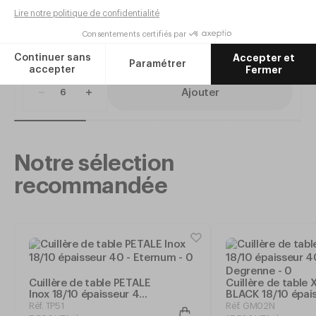
28
Ajouter
Notre sélection
recommandée
Cuillère de table PETALE
Cuillère de table 
Inox 18/10 épaisseur 40
BLACK 18/10 épai
- Eternum
40 Noir - Guy De
Réf. TP51
Réf. GM02N