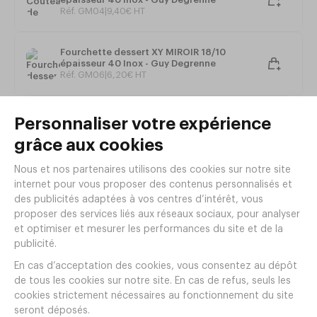
Réf. GM04
|
9
,
40
€
HT
Fourchette dessert XY MIROIR 18/10
épaisseur 40 Inox - Guy Degrenne
Réf. GM06
|
6
,
20
€
HT
Tout voir
Articles complémentaires
Verre à pied OPEN UP Soft 47cl
Ø103xh228mm
Réf.
CP61
4
,
70
€
HT/pièce
,
20
€
HT