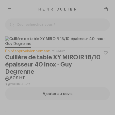
En réapprovisionnement
Réf.
GM02
Cuillère de table XY MIROIR 18/10
épaisseur 40 Inox - Guy
Degrenne
6
,
60
€
HT
,
20
€
HT/lot de 12
79
Ajouter au devis