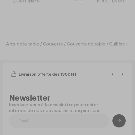
7
,
50
€
HT/pièce
15
,
70
€
HT/pièce
Arts de la table
/
Couverts
/
Couverts de table
/
Cuillères de
Livraison offerte dès 190€ HT
Newsletter
Inscrivez-vous à la newsletter pour rester
informé de nos nouveautés et inspirations.