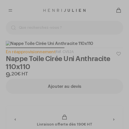
En réapprovisionnement
Réf.
CV52A
Nappe Toile Cirée Uni Anthracite
110x110
9
,
20
€
HT
Ajouter au devis
Livraison offerte dès 190€ HT