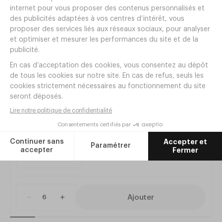
Articles complémentaires
Assiette Dessert REDONDA OAK
Ø210mm Grès Marron
Réf.
AA56O
8
,
70
€
HT/pièce
52
,
20
€
HT
Ajouter