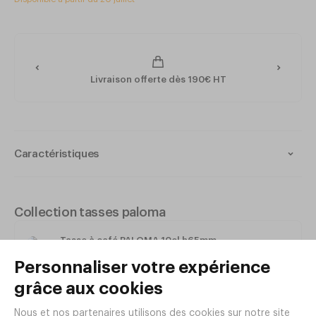
Livraison offerte dès 190€ HT
Caractéristiques
Couleur : Bleu et brun
Materiau : Porcelaine
Passe au lave-vaisselle
Collection tasses paloma
Parfait pour servir du thé ou des mignardises
Tasse à café PALOMA 10cl h65mm
Dimensions : h90mm
Porcelaine Bleu et brun
Réf. GT84
|
3
,
98
€
HT
Contenance : 23cl
Tout voir