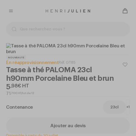
NOUVEAUTÉ
En réapprovisionnement
Réf.
GT85
Tasse à thé PALOMA 23cl
h90mm Porcelaine Bleu et brun
5
,
98
€
HT
,
76
€
HT/lot de 12
71
Contenance
23cl
+
1
Ajouter au devis
Disponible à partir du
20 juillet