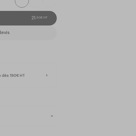
,
60
€
HT
21
devis
te dès 190€ HT