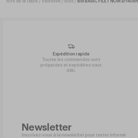
Arts de la table
/
Vaisselle
/
Bols
/
Bol BASIC FILET NOIR Ø140xh
Expédition rapide
Toutes les commandes sont
préparées et expédiées sous
48h.
Newsletter
Inscrivez-vous à la newsletter pour rester informé