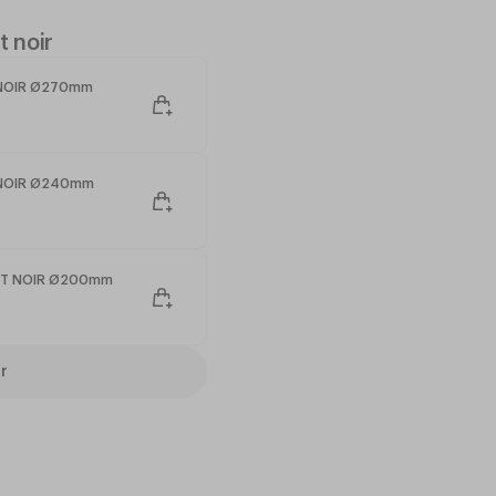
ro-ondes
t noir
T NOIR Ø270mm
T NOIR Ø240mm
ILET NOIR Ø200mm
r