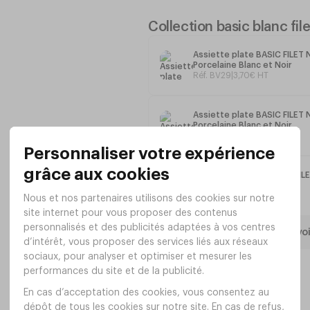
Passe au lave-vaisselle et au mic
Contact alimentaire
Collection basic blanc file
Dimensions : Ø140 x h80 mm
Contenance : 62 cl
Assiette plate BASIC FILE
Porcelaine Blanc et Noir
Réf. BV29
|
3
,
70
€
HT
Assiette plate BASIC FILE
Porcelaine Blanc et Noir
Réf. BV30
|
2
,
90
€
HT
Assiette dessert BASIC F
Porcelaine Blanc et Noir
Réf. BV31
|
2
,
20
€
HT
Tout voi