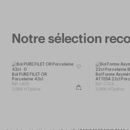
Notre sélection r
Bol PURE FILET OR
Bol Forme Asymé
Porcelaine 42cl
ATTESA 22cl Porc
Blanc
Réf. LA39
Réf. CC54
3
,
98
€
HT/pièce
3
,
98
€
HT/pièce