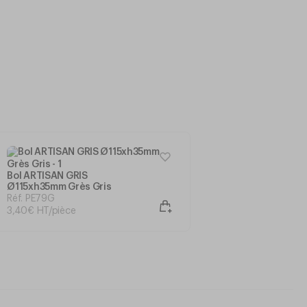
Bol ARTISAN GRIS
Ø115xh35mm Grès Gris
Réf. PE79G
3
,
40
€
HT/pièce