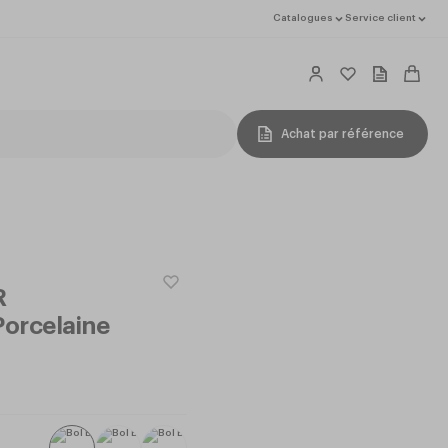
Catalogues
Service client
Achat par référence
R
orcelaine