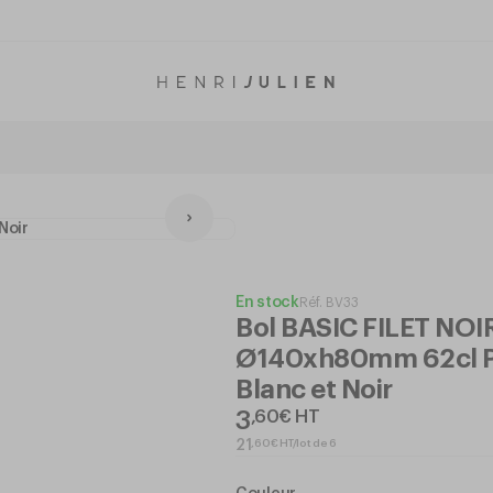
En stock
Réf.
BV33
Bol BASIC FILET NOI
Ø140xh80mm 62cl P
Blanc et Noir
3
,
60
€
HT
,
60
€
HT/lot de 6
21