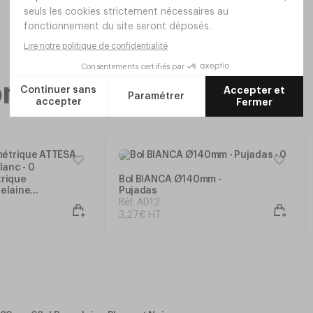
ecommandée
trique
Bol BIANCA Ø140mm -
elaine
Pujadas
Réf. AD12
3
,
27
€
HT