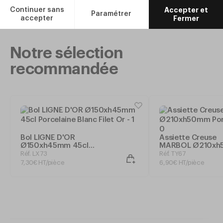
Ajouter
Notre sélection
recommandée
Bol LIGNE D'OR
Assiette Creuse
Ø150xh45mm 45cl
MARBOL Ø210x
Porcelaine Blanc Filet
Porcelaine Blanc
Réf. LX73
Réf. TY67
Or
7
,
30
€
HT/pièce
6
,
90
€
HT/pièce