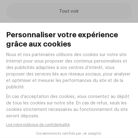
Tout voir
Articles complémentaires
Verre HOSTERIA 28cl - Bormioli
Rocco
Réf.
AC42
2
,
60
€
HT/pièce
15
,
60
€
HT