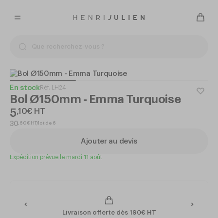
En stock
Réf.
LH24
Bol Ø150mm - Emma Turquoise
5
,
10
€
HT
,
60
€
HT/lot de 6
30
Ajouter au devis
Expédition prévue le mardi 11 août
Livraison offerte dès 190€ HT