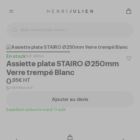
En stock
Réf.
MR64
Assiette plate STAIRO Ø250mm
Verre trempé Blanc
0
,
95
€
HT
,
70
€
HT/lot de 6
5
Ajouter au devis
Expédition prévue le mardi 11 août