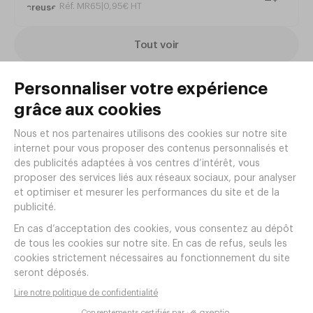
Réf. MR65
|
0
,
95
€
HT
Poids : 365 g
Tout voir
Articles complémentaires
Assiette creuse STAIRO Ø240mm
Verre trempé Blanc
Réf.
MR65
0
,
95
€
HT/pièce
5
,
70
€
HT