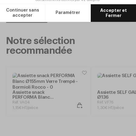
Ajouter
Notre sélection
recommandée
Assiette snack
Assiette SELF GA
PERFORMA Blanc
Ø136
Ø155mm Verre Trempé -
Réf. VA04
Réf. VF76
Bormioli Rocco
1
,
15
€
HT/pièce
1
,
30
€
HT/pièce