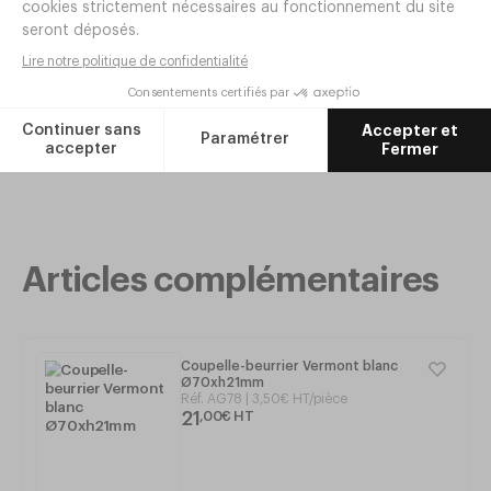
Set de table triangle SONOTAN Cuir
synthétique 46x38cm Noir
Réf. TV38
|
15
,
05
€
HT
Articles complémentaires
Coupelle-beurrier Vermont blanc
Ø70xh21mm
Réf.
AG78
3
,
50
€
HT/pièce
21
,
00
€
HT