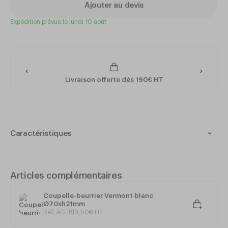
Ajouter au devis
Expédition prévue le lundi 10 août
Livraison offerte dès 190€ HT
Caractéristiques
Fonte émaillée
Cocotte ovale en fonte fabriquée en France
Idéale pour saisir, mijoter et cuire lentement viandes,
Articles complémentaires
poissons et légumes
Couvercle à structure en gouttes pour une répartition
Coupelle-beurrier Vermont blanc
homogène de l'humidité
Ø70xh21mm
Émaillage intérieur noir mat pour une cuisson croustillante
Réf. AG78
|
3
,
50
€
HT
Excellente rétention et diffusion uniforme de la chaleur