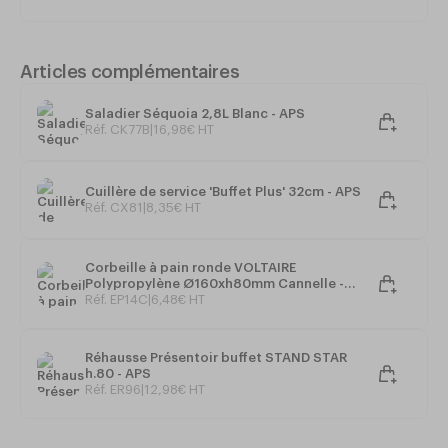
Articles complémentaires
Saladier Séquoia 2,8L Blanc - APS
Réf. CK77B
|
16
,
98
€
HT
Cuillère de service 'Buffet Plus' 32cm - APS
Réf. CX81
|
8
,
35
€
HT
Corbeille à pain ronde VOLTAIRE
Polypropylène Ø160xh80mm Cannelle -
APS
Réf. EP14C
|
6
,
48
€
HT
Réhausse Présentoir buffet STAND STAR
h.80 - APS
Réf. ER96
|
12
,
98
€
HT