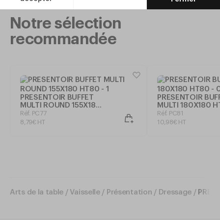
Notre sélection
recommandée
PRESENTOIR BUFFET
PRESENTOIR BUF
MULTI ROUND 155X180
MULTI 180X180 
HT80
Réf. PC77
Réf. PC81
8
,
79
€
HT
10
,
98
€
HT
Arts de la table
/
Vaisselle
/
Présentation
/
Dressage
/
PRESE