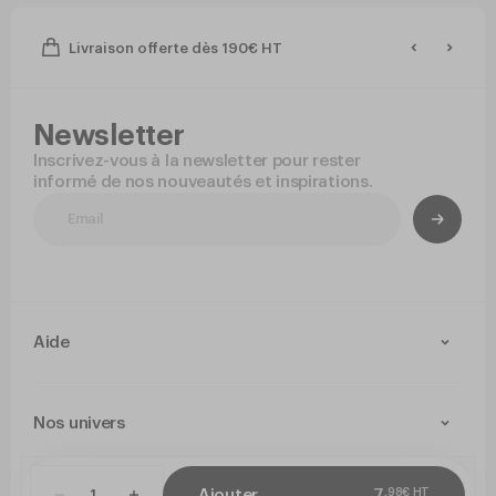
Livraison offerte dès 190€ HT
Newsletter
Inscrivez-vous à la newsletter pour rester
informé de nos nouveautés et inspirations.
Aide
Contact
Livraison et retours
Nos univers
Paiement Sécurisé
Service après-vente
Arts de la table
,
98
€
HT
Cuisine
Ajouter
7