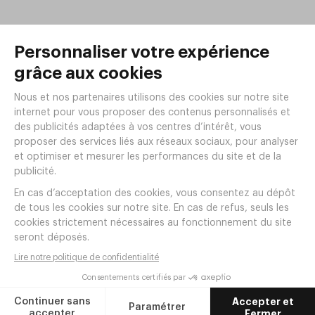
Produits de la même
gamme
PRESENTOIR BUFFET MULTI 180X180
HT80
Réf.
PC81
10
,
98
€
HT
Ajouter